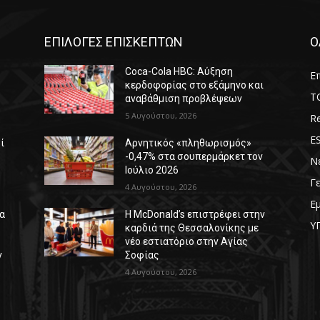
ΕΠΙΛΟΓΕΣ ΕΠΙΣΚΕΠΤΩΝ
Ο
Coca-Cola HBC: Αύξηση
Επ
κερδοφορίας στο εξάμηνο και
T
αναβάθμιση προβλέψεων
5 Αυγούστου, 2026
Re
E
ί
Αρνητικός «πληθωρισμός»
-0,47% στα σουπερμάρκετ τον
Ν
Ιούλιο 2026
Γ
4 Αυγούστου, 2026
Ε
δα
Η McDonald’s επιστρέφει στην
Υ
καρδιά της Θεσσαλονίκης με
νέο εστιατόριο στην Αγίας
ν
Σοφίας
4 Αυγούστου, 2026