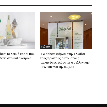
Γεύσεις
hes: Το λευκό κρασί που
Η Wortheat φέρνει στην Ελλάδα
 θέση στο καλοκαιρινό
τους πρώτους αυτόματους
πωλητές με γεύματα νεοελληνικής
κουζίνας για την ευζωία