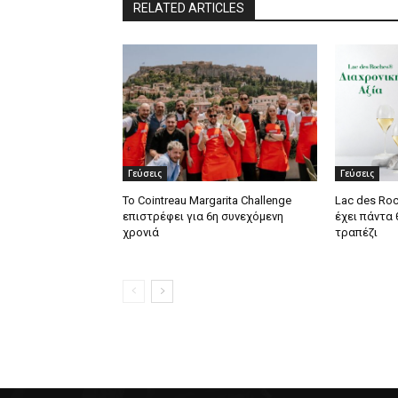
RELATED ARTICLES
Γεύσεις
Γεύσεις
Το Cointreau Margarita Challenge
Lac des Roc
επιστρέφει για 6η συνεχόμενη
έχει πάντα
χρονιά
τραπέζι