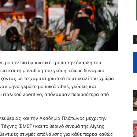
ε με τον πιο δροσιστικό τρόπο την έναρξη του
εια και τη μοναδική του γεύση, έδωσε δυναμικό
ζοντας με το χαρακτηριστικό πορτοκαλί του χρώμα
ναν μήνα γεμάτο μουσικά vibes, γεύσεις και
ου ιταλικού aperitivo, απόλαυσαν περισσότερα από
λευθερίας και την Ακαδημία Πλάτωνος μέχρι την
έχνης (ΕΜΣΤ) και το θερινό σινεμά της Αίγλης
αυθεντικές στιγμές απόλαυσης για κάθε παρέα καθώς