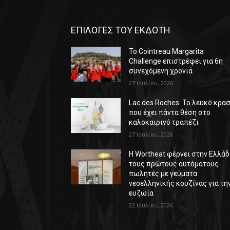
ΕΠΙΛΟΓΕΣ ΤΟΥ ΕΚΔΟΤΗ
Το Cointreau Margarita
Challenge επιστρέφει για 6η
συνεχόμενη χρονιά
27 Ιουλίου, 2026
Lac des Roches: Το λευκό κρασ
που έχει πάντα θέση στο
καλοκαιρινό τραπέζι
27 Ιουλίου, 2026
Η Wortheat φέρνει στην Ελλά
τους πρώτους αυτόματους
πωλητές με γεύματα
νεοελληνικής κουζίνας για τη
ευζωία
22 Ιουλίου, 2026