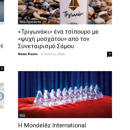
Νέα Προϊόντα
«Τριγωνάκι» ένα τσίπουρο με
«ψυχή μοσχάτου» από τον
Η
Συνεταιρισμό Σάμου
News Room
-
8 Ιουλίου, 2026
0
0
ESG
Η Mondelēz International