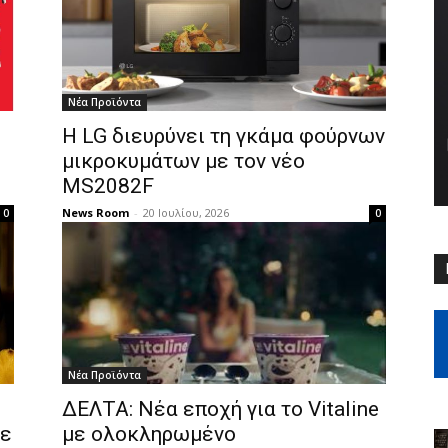
Νέα Προϊόντα
Η LG διευρύνει τη γκάμα φούρνων
μικροκυμάτων με τον νέο
MS2082F
News Room
-
20 Ιουλίου, 2026
0
0
Νέα Προϊόντα
ΔΕΛΤΑ: Νέα εποχή για το Vitaline
με
με ολοκληρωμένο