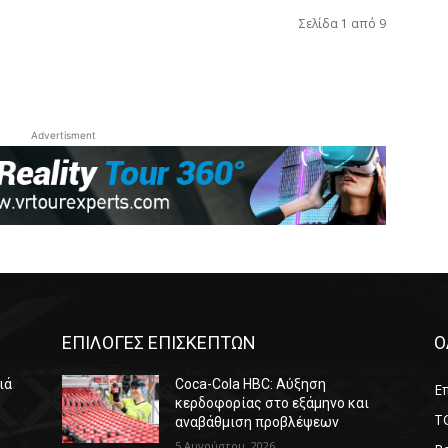
Σελίδα 1 από 9
Advertisment
ΕΠΙΛΟΓΕΣ ΕΠΙΣΚΕΠΤΩΝ
Ο
ιά
Coca-Cola HBC: Αύξηση
Επ
κερδοφορίας στο εξάμηνο και
T
αναβάθμιση προβλέψεων
5 Αυγούστου, 2026