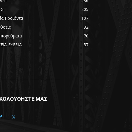
tail
236
SG
205
έα Προϊόντα
107
εύσεις
92
μπορεύματα
70
ΓΕΙΑ-ΕΥΕΞΙΑ
57
ΚΟΛΟΥΘΗΣΤΕ ΜΑΣ