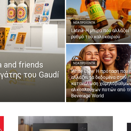
ΝΈΑ ΠΡΟΪΌΝΤΑ
Latina: Η μπίρα που αλλάζει
ρυθμό του καλοκαιριού
a and friends
ΝΈΑ ΠΡΟΪΌΝΤΑ
White Claw: Η πρόταση που
ργάτης του Gaudí
αλλάζει τα δεδομένα στην
κατανάλωση χαμηλόβαθμω
αλκοολούχων ποτών από τ
Beverage World