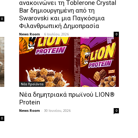
ανακοινώνει τη Toblerone Crystal
Bar δημιουργημένη από τη
Swarovski και μια Παγκόσμια
0
Φιλανθρωπική Δημοπρασία
News Room
-
6 Ιουλίου, 2026
0
Νέα Προϊόντα
Νέα δημητριακά πρωϊνού LION®
Protein
News Room
-
30 Ιουνίου, 2026
0
0