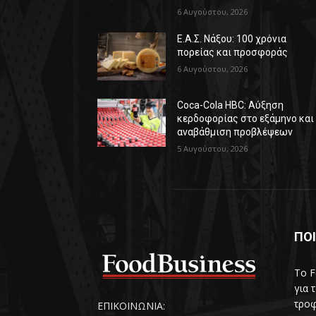
6 Αυγούστου, 2026
Ε.Α.Σ. Νάξου: 100 χρόνια
πορείας και προσφοράς
6 Αυγούστου, 2026
Coca-Cola HBC: Αύξηση
κερδοφορίας στο εξάμηνο και
αναβάθμιση προβλέψεων
5 Αυγούστου, 2026
ΠΟΙ
Το F
για 
τροφ
ΕΠΙΚΟΙΝΩΝΙΑ: