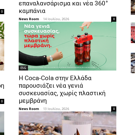
επαναλανσάρισμα και νέα 360°
καμπάνια
0
News Room
-
14 Ιουλίου, 2026
0
ESG
Η Coca-Cola στην Ελλάδα
ρη
παρουσιάζει νέα γενιά
συσκευασίας, χωρίς πλαστική
μεμβράνη
0
News Room
-
13 Ιουλίου, 2026
0