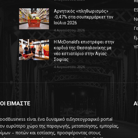
Re
E
Αρνητικός «πληθωρισμός»
-0,47% στα σουπερμάρκετ τον
Ν
Ιούλιο 2026
Γ
4 Αυγούστου, 2026
Ε
Η McDonald’s επιστρέφει στην
Υ
καρδιά της Θεσσαλονίκης με
νέο εστιατόριο στην Αγίας
Σοφίας
4 Αυγούστου, 2026
ΟΙ ΕΙΜΑΣΤΕ
Α
oodBusiness είναι ένα δυναμικό ειδησεογραφικό portal
τον ευρύτερο χώρο της παραγωγής, μεταποίησης, εμπορίας,
ίμων – ποτών και εστίασης, προσφέροντας στους