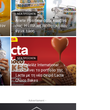
ΝΈΑ ΠΡΟΪΌΝΤΑ
Ariete Positano στην κουζίνα
 τον
σας: Η ιταλική αισθητική που
έγινε τάση
ΝΈΑ ΠΡΟΪΌΝΤΑ
Η Mondelēz International
ν
επεκτείνει το portfolio της
ην
Lacta με τη νέα σειρά Lacta
Choco Bakes
- Advertisment -