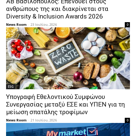
ΑΒ Βασιλόπουλος: Επενδύει στους
ανθρώπους της και διακρίνεται στα
Diversity & Inclusion Awards 2026
News Room
-
23 Ιουλίου, 2026
0
ESG
Υπογραφή Εθελοντικού Συμφώνου
Συνεργασίας μεταξύ ΕΣΕ και ΥΠΕΝ για τη
μείωση σπατάλης τροφίμων
News Room
-
21 Ιουλίου, 2026
0