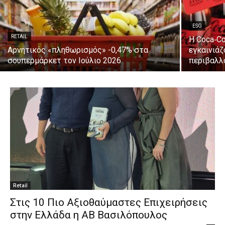
ESG
RETAIL
Η Coca‑Co
Αρνητικός «πληθωρισμός» -0,47% στα
εγκαινιάζ
σουπερμάρκετ τον Ιούλιο 2026
περιβαλλ
Retail
Στις 10 Πιο Αξιοθαύμαστες Επιχειρήσεις
στην Ελλάδα η ΑΒ Βασιλόπουλος