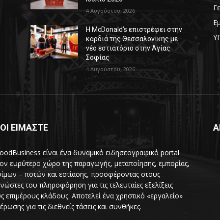
Γ
4 Αυγούστου, 2026
Ε
Η McDonald’s επιστρέφει στην
Υ
καρδιά της Θεσσαλονίκης με
νέο εστιατόριο στην Αγίας
Σοφίας
4 Αυγούστου, 2026
ΟΙ ΕΙΜΑΣΤΕ
Α
oodBusiness είναι ένα δυναμικό ειδησεογραφικό portal
τον ευρύτερο χώρο της παραγωγής, μεταποίησης, εμπορίας,
ίμων – ποτών και εστίασης, προσφέροντας στους
νώστες του πληροφόρηση για τις τελευταίες εξελίξεις
ς επιμέρους κλάδους. Αποτελεί ένα χρηστικό «εργαλείο»
έρωσης για τις διεθνείς τάσεις και συνθήκες.