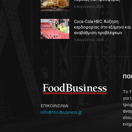
6 Αυγούστου, 2026
Coca-Cola HBC: Αύξηση
κερδοφορίας στο εξάμηνο και
αναβάθμιση προβλέψεων
5 Αυγούστου, 2026
ΠΟΙ
Το F
για 
τροφ
ΕΠΙΚΟΙΝΩΝΙΑ:
αναγ
info@foodbusiness.gr
στου
ενημ