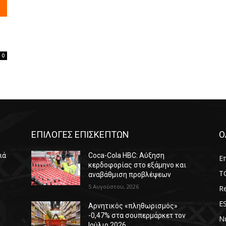
0
ΕΠΙΛΟΓΕΣ ΕΠΙΣΚΕΠΤΩΝ
Ο
ιά
Coca-Cola HBC: Αύξηση
Επ
κερδοφορίας στο εξάμηνο και
T
αναβάθμιση προβλέψεων
5 Αυγούστου, 2026
Re
E
Αρνητικός «πληθωρισμός»
-0,47% στα σουπερμάρκετ τον
Ν
Ιούλιο 2026