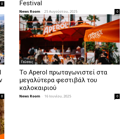
Festival
0
News Room
-
25 Αυγούστου, 2025
0
Γεύσεις
Ν
To Aperol πρωταγωνιστεί στα
ν
μεγαλύτερα φεστιβάλ του
καλοκαιριού
News Room
-
16 Ιουνίου, 2025
0
0