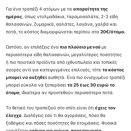
Για ένα τραπέζι 4 ατόμων με τα
απαραίτητα της
ημέρας
, όπως ντολμαδάκια, ταραμοσαλάτα, 2-3 είδη
θαλασσινών, ζυμαρικά, σαλάτες, λαγάνα, χαλβά και
ποτά, το κόστος διαμορφώνεται περίπου στα
20€/άτομο.
Ωστόσο, αν επιλέξεις ένα
πιο πλούσιο μενού
με
περισσότερα είδη θαλασσινών, μεγαλύτερες ποσότητες
ή πιο ποιοτικά προϊόντα από ιχθυοπωλείο και τοπικές
αγορές αντί για κατεψυγμένες επιλογές, τότε
το κόστος
μπορεί να αυξηθεί
αισθητά. Ένα πιο ενισχυμένο τραπέζι
μπορεί εύκολα να ξεπεράσει
τα 25 έως 30 ευρώ το
άτομο
, ιδιαίτερα αν προστεθούν περισσότερα ποτά.
Το θετικό του τραπεζιού στο σπίτι είναι ότι
έχεις τον
έλεγχο
. Διαλέγεις εσύ τι θα αγοράσεις, πόσο θα
ξοδέψεις και πόσες ποσότητες θα ετοιμάσεις. Φυσικά
χρειάζεται
χρόνος για ψώνια, προετοιμασία,