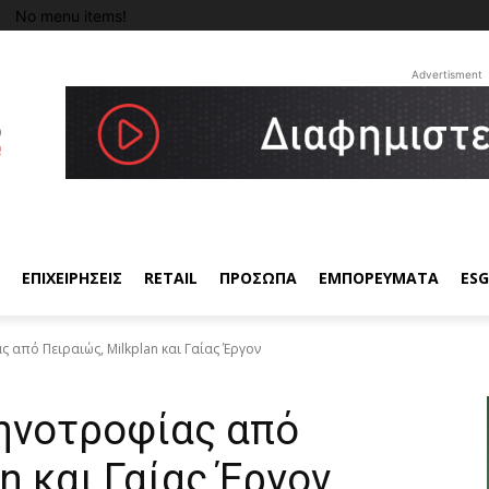
No menu items!
Advertisment
ΕΠΙΧΕΙΡΗΣΕΙΣ
RETAIL
ΠΡΟΣΩΠΑ
ΕΜΠΟΡΕΥΜΑΤΑ
ESG
 από Πειραιώς, Milkplan και Γαίας Έργον
τηνοτροφίας από
n και Γαίας Έργον