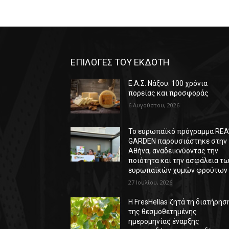
ΕΠΙΛΟΓΕΣ ΤΟΥ ΕΚΔΟΤΗ
Ε.Α.Σ. Νάξου: 100 χρόνια
πορείας και προσφοράς
6 Αυγούστου, 2026
Το ευρωπαϊκό πρόγραμμα REA
GARDEN παρουσιάστηκε στην
Αθήνα, αναδεικνύοντας την
ποιότητα και την ασφάλεια τ
ευρωπαϊκών χυμών φρούτων
27 Ιουλίου, 2026
Η FresHellas ζητά τη διατήρησ
της θεσμοθετημένης
ημερομηνίας έναρξης