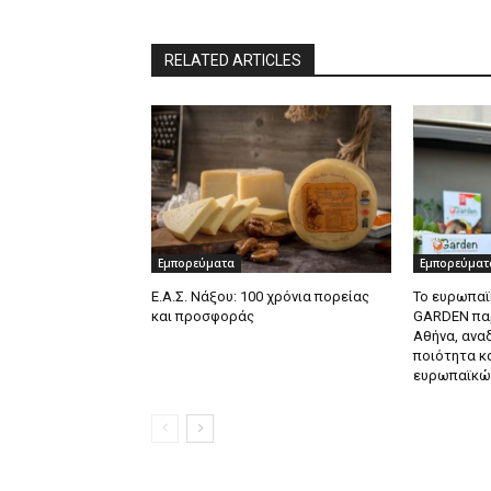
RELATED ARTICLES
Εμπορεύματα
Εμπορεύματ
Ε.Α.Σ. Νάξου: 100 χρόνια πορείας
Το ευρωπαϊ
και προσφοράς
GARDEN πα
Αθήνα, ανα
ποιότητα κ
ευρωπαϊκώ