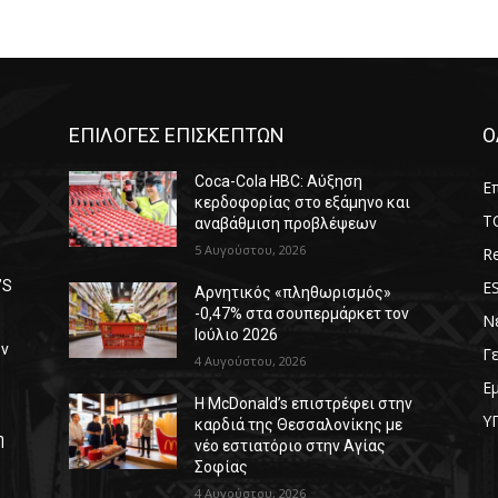
ΕΠΙΛΟΓΕΣ ΕΠΙΣΚΕΠΤΩΝ
Ο
Coca-Cola HBC: Αύξηση
Επ
κερδοφορίας στο εξάμηνο και
T
αναβάθμιση προβλέψεων
5 Αυγούστου, 2026
Re
E
’S
Αρνητικός «πληθωρισμός»
-0,47% στα σουπερμάρκετ τον
Ν
Ιούλιο 2026
ων
Γ
4 Αυγούστου, 2026
Ε
Η McDonald’s επιστρέφει στην
Υ
καρδιά της Θεσσαλονίκης με
η
νέο εστιατόριο στην Αγίας
Σοφίας
4 Αυγούστου, 2026