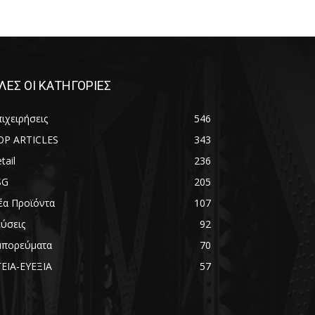
ΛΕΣ ΟΙ ΚΑΤΗΓΟΡΙΕΣ
ιχειρήσεις
546
OP ARTICLES
343
tail
236
SG
205
έα Προϊόντα
107
εύσεις
92
μπορεύματα
70
ΓΕΙΑ-ΕΥΕΞΙΑ
57