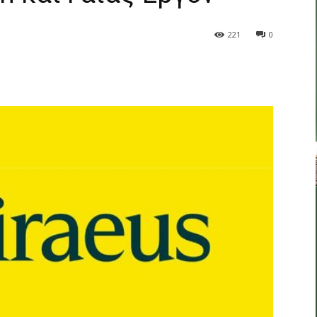
221
0