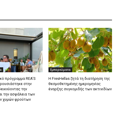
α
Εμπορεύματα
κό πρόγραμμα REA’S
Η FresHellas ζητά τη διατήρηση της
ρουσιάστηκε στην
θεσμοθετημένης ημερομηνίας
δεικνύοντας την
έναρξης συγκομιδής των ακτινιδίων
αι την ασφάλεια των
ν χυμών φρούτων