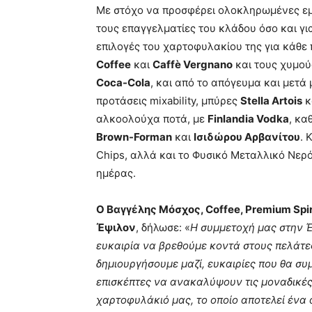
Με στόχο να προσφέρει ολοκληρωμένες εμ
τους επαγγελματίες του κλάδου όσο και γι
επιλογές του χαρτοφυλακίου της για κάθε 
Coffee
και
Caffè Vergnano
και τους χυμού
Coca-Cola
, και από το απόγευμα και μετά
προτάσεις mixability, μπύρες
Stella Artois
κ
αλκοολούχα ποτά, με
Finlandia Vodka
, κα
Brown-Forman
και
Ισιδώρου Αρβανίτου
. 
Chips, αλλά και το Φυσικό Μεταλλικό Νερ
ημέρας.
Ο Βαγγέλης Μόσχος, Coffee, Premium Spiri
Έψιλον
, δήλωσε: «
Η συμμετοχή μας στην Έ
ευκαιρία να βρεθούμε κοντά στους πελάτες
δημιουργήσουμε μαζί, ευκαιρίες που θα σ
επισκέπτες να ανακαλύψουν τις μοναδικές
χαρτοφυλάκιό μας, το οποίο αποτελεί ένα 