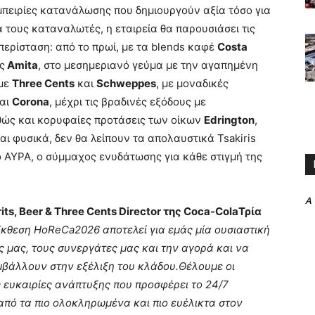
πειρίες κατανάλωσης που δημιουργούν αξία τόσο για
α τους καταναλωτές, η εταιρεία θα παρουσιάσει τις
περίσταση: από το πρωί, με τα blends καφέ
Costa
ς
Amita
, στο μεσημεριανό γεύμα με την αγαπημένη
 με
Three Cents
και
Schweppes
, με μοναδικές
αι
Corona
, μέχρι τις βραδινές εξόδους με
θώς και κορυφαίες προτάσεις των οίκων
Edrington
,
Και φυσικά, δεν θα λείπουν τα απολαυστικά Tsakiris
ό ΑΥΡΑ, ο σύμμαχος ενυδάτωσης για κάθε στιγμή της
A
ts, Beer & Three Cents Director της Coca-ColaΤρία
κθεση HoReCa2026 αποτελεί για εμάς μία ουσιαστική
 μας, τους συνεργάτες μας και την αγορά και να
υμβάλλουν στην εξέλιξη του κλάδου.Θέλουμε οι
 ευκαιρίες ανάπτυξης που προσφέρει το 24/7
από τα πιο ολοκληρωμένα και πιο ευέλικτα στον