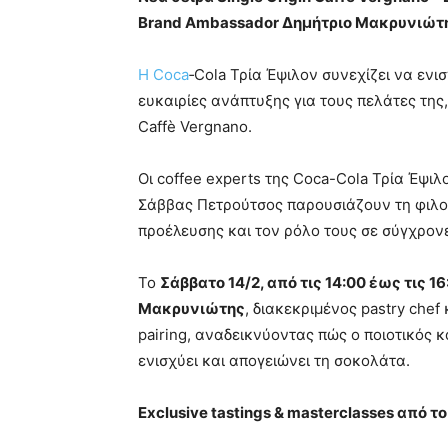
Brand
Ambassador
Δημήτριο Μακρυνιώτ
Η Coca
‑Cola Τρία Έψιλον συνεχίζει να ενι
ευκαιρίες ανάπτυξης για τους πελάτες της,
Caffè Vergnano.
Οι coffee experts της Coca-Cola Τρία Έψιλ
Σάββας Πετρούτσος παρουσιάζουν τη φιλοσο
προέλευσης και τον ρόλο τους σε σύγχρο
Το
Σάββατο 14/2, από τις 14:00 έως τις 16
Μακρυνιώτης
, διακεκριμένος pastry chef
pairing, αναδεικνύοντας πώς ο ποιοτικός 
ενισχύει και απογειώνει τη σοκολάτα.
Exclusive tastings & masterclasses από τ