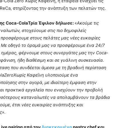
Cola Zero Χωρίς Καφεΐνη, η εταιρεία ενισχύει τις
ReCa, στηρίζοντας την ανάπτυξη των πελατών της.
της Coca-ColaΤρία Έψιλον δήλωσε:
«
Ακούμε τις
αλωτών, στοχεύουμε στις πιο δημοφιλείς
 προσφέρουμε στους πελάτες μας νέες ευκαιρίες
. Με οδηγό το όραμά μας να προσφέρουμε ένα 24/7
ς ημέρας, φέρνουμε στους συνεργάτες μας την Coca-
άνιση, ήδη διαθέσιμη και σε γυάλινη συσκευασία.
όταση που συνδέεται άμεσα με τη βραδινή περίσταση
laZeroΧωρίς Καφεΐνη υλοποιούμε ένα
οίησης στην αγορά, με ιδιαίτερη έμφαση στην
και πρακτικά εργαλεία που ενισχύουν την προβολή
ισσότερους καταναλωτές να απολαμβάνουν τα βράδια
ούμε, έτσι νέες ευκαιρίες ανάπτυξης και
ς
».
Live
pairing
από τον
διακεκριμένο
pastry
chef
και