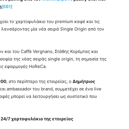
η
[EB1]
σχύει το χαρτοφυλάκιο του premium καφέ και τις
 λανσάροντας μία νέα σειρά Single Origin από τον
ον και του Caffè Vergnano, Στάθης Κορέμτας και
φία της νέας σειράς single origin, τη σημασία της
νες εφαρμογές HoReCa.
:00
, στο περίπτερο της εταιρείας, ο
Δημήτριος
 και ambassador του brand, συμμετέχει σε ένα live
καφές μπορεί να λειτουργήσει ως συστατικό που
ο 24/7 χαρτοφυλάκιο της εταιρείας