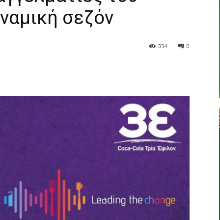
υναμική σεζόν
354
0