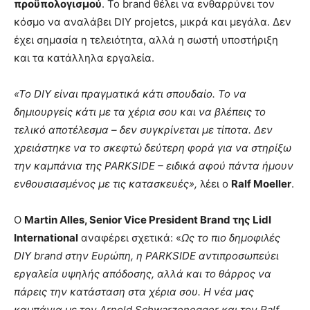
προϋπολογισμού
. Το brand θέλει να ενθαρρύνει τον
κόσμο να αναλάβει DIY projetcs, μικρά και μεγάλα. Δεν
έχει σημασία η τελειότητα, αλλά η σωστή υποστήριξη
και τα κατάλληλα εργαλεία.
«Το DIY είναι πραγματικά κάτι σπουδαίο. Το να
δημιουργείς κάτι με τα χέρια σου και να βλέπεις το
τελικό αποτέλεσμα – δεν συγκρίνεται με τίποτα. Δεν
χρειάστηκε να το σκεφτώ δεύτερη φορά για να στηρίξω
την καμπάνια της PARKSIDE – ειδικά αφού πάντα ήμουν
ενθουσιασμένος με τις κατασκευές»,
λέει ο
Ralf Moeller
.
Ο
Martin Alles,
Senior
Vice
President
Brand
της Lidl
International
αναφέρει σχετικά: «
Ως το πιο δημοφιλές
DIY
brand
στην Ευρώπη, η PARKSIDE αντιπροσωπεύει
εργαλεία υψηλής απόδοσης, αλλά και το θάρρος να
πάρεις την κατάσταση στα χέρια σου. Η νέα μας
καμπάνια με τον Arnold Schwarzenegger και τον Ralf