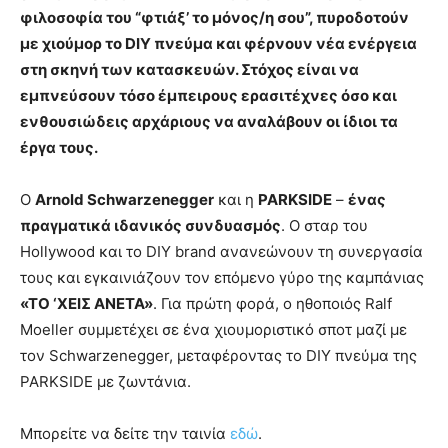
φιλοσοφία του “φτιάξ’ το μόνος/η σου”, πυροδοτούν
με χιούμορ το
DIY
πνεύμα και φέρνουν νέα ενέργεια
στη σκηνή των κατασκευών. Στόχος είναι να
εμπνεύσουν τόσο έμπειρους ερασιτέχνες όσο και
ενθουσιώδεις αρχάριους να αναλάβουν οι ίδιοι τα
έργα τους.
Ο
Arnold
Schwarzenegger
και η
PARKSIDE
–
ένας
πραγματικά ιδανικός συνδυασμός
. Ο σταρ του
Hollywood και το DIY brand ανανεώνουν τη συνεργασία
τους και εγκαινιάζουν τον επόμενο γύρο της καμπάνιας
«ΤΟ ‘ΧΕΙΣ ΑΝΕΤΑ»
. Για πρώτη φορά, ο ηθοποιός Ralf
Moeller συμμετέχει σε ένα χιουμοριστικό σποτ μαζί με
τον Schwarzenegger, μεταφέροντας το DIY πνεύμα της
PARKSIDE με ζωντάνια.
Μπορείτε να δείτε την ταινία
εδώ
.