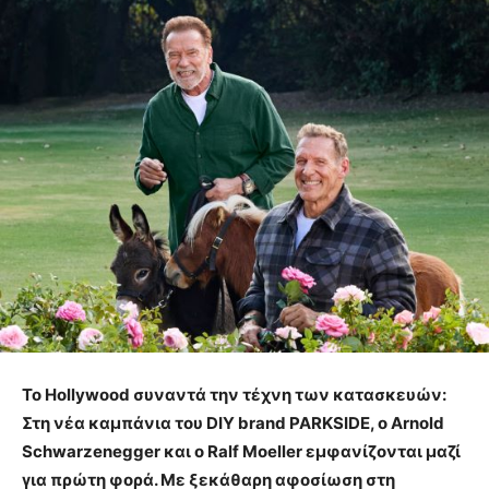
Το
Hollywood
συναντά την τέχνη των κατασκευών:
Στη νέα καμπάνια του
DIY
brand
PARKSIDE
, ο
Arnold
Schwarzenegger
και ο
Ralf
Moeller
εμφανίζονται μαζί
για πρώτη φορά. Με ξεκάθαρη αφοσίωση στη