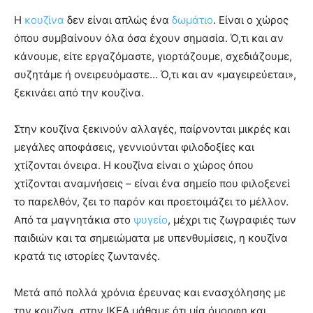
Η
κουζίνα
δεν είναι απλώς ένα
δωμάτιο
. Είναι ο χώρος
όπου συμβαίνουν όλα όσα έχουν σημασία. Ό,τι και αν
κάνουμε, είτε εργαζόμαστε, γιορτάζουμε, σχεδιάζουμε,
συζητάμε ή ονειρευόμαστε… Ό,τι και αν «μαγειρεύεται»,
ξεκινάει από την κουζίνα.
Στην κουζίνα ξεκινούν αλλαγές, παίρνονται μικρές και
μεγάλες αποφάσεις, γεννιούνται φιλοδοξίες και
χτίζονται όνειρα. Η κουζίνα είναι ο χώρος όπου
χτίζονται αναμνήσεις – είναι ένα σημείο που φιλοξενεί
το παρελθόν, ζει το παρόν και προετοιμάζει το μέλλον.
Από τα μαγνητάκια στο
ψυγείο
, μέχρι τις ζωγραφιές των
παιδιών και τα σημειώματα με υπενθυμίσεις, η κουζίνα
κρατά τις ιστορίες ζωντανές.
Μετά από πολλά χρόνια έρευνας και ενασχόλησης με
την κουζίνα, στην ΙΚΕΑ μάθαμε ότι μία όμορφη και