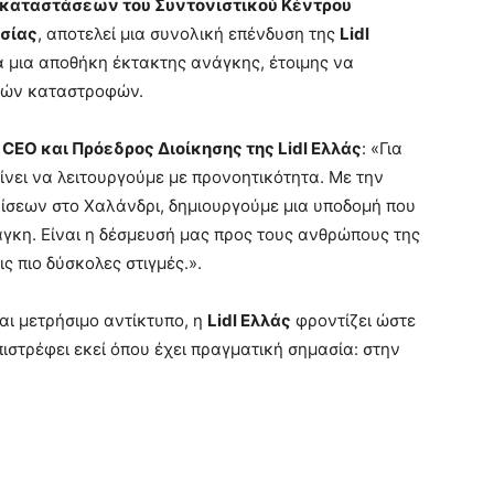
καταστάσεων του Συντονιστικού Κέντρου
σίας
, αποτελεί μια συνολική επένδυση της
Lidl
ια μια αποθήκη έκτακτης ανάγκης, έτοιμης να
ικών καταστροφών.
,
CEO
και Πρόεδρος Διοίκησης της
Lidl
Ελλάς
: «Για
νει να λειτουργούμε με προνοητικότητα. Με την
ίσεων στο Χαλάνδρι, δημιουργούμε μια υποδομή που
άγκη. Είναι η δέσμευσή μας προς τους ανθρώπους της
ς πιο δύσκολες στιγμές.».
αι μετρήσιμο αντίκτυπο, η
Lidl Ελλάς
φροντίζει ώστε
πιστρέφει εκεί όπου έχει πραγματική σημασία: στην