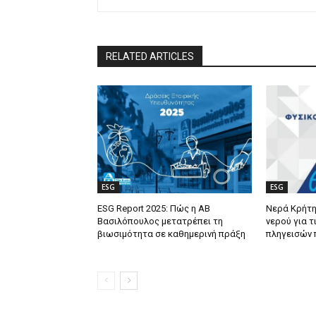
RELATED ARTICLES
ESG
ESG
ESG Report 2025: Πώς η ΑΒ
Νερά Κρήτη
Βασιλόπουλος μετατρέπει τη
νερού για τ
βιωσιμότητα σε καθημερινή πράξη
πληγεισών 