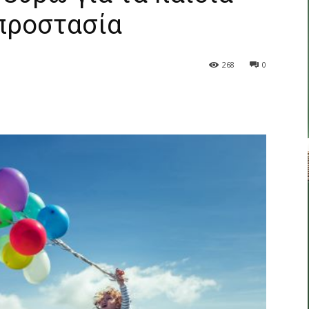
 προστασία
268
0