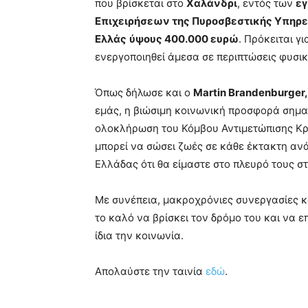
που βρίσκεται στο
Χαλάνδρι
, εντός των
εγ
Επιχειρήσεων της Πυροσβεστικής Υπηρε
Ελλάς
ύψους 400.000 ευρώ
. Πρόκειται γ
ενεργοποιηθεί άμεσα σε περιπτώσεις φυσ
Όπως δήλωσε και ο
Martin
Brandenburger
εμάς, η βιώσιμη κοινωνική προσφορά σημαί
ολοκλήρωση του Κόμβου Αντιμετώπισης Κρ
μπορεί να σώσει ζωές σε κάθε έκτακτη αν
Ελλάδας ότι θα είμαστε στο πλευρό τους στι
Με συνέπεια, μακροχρόνιες συνεργασίες κ
το καλό να βρίσκει τον δρόμο του και να ε
ίδια την κοινωνία.
Απολαύστε την ταινία
εδώ
.