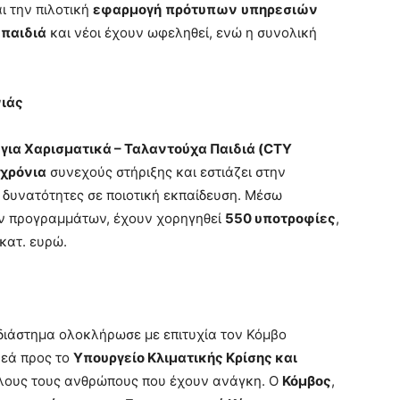
ι την πιλοτική
εφαρμογή
πρότυπων
υπηρεσιών
 παιδιά
και νέοι έχουν ωφεληθεί, ενώ η συνολική
νιάς
για Χαρισματικά – Ταλαντούχα Παιδιά (
CTY
 χρόνια
συνεχούς στήριξης και εστιάζει στην
δυνατότητες σε ποιοτική εκπαίδευση. Μέσω
ν προγραμμάτων, έχουν χορηγηθεί
550 υποτροφίες
,
εκατ. ευρώ.
διάστημα ολοκλήρωσε με επιτυχία τον Κόμβο
ρεά προς το
Υπουργείο Κλιματικής Κρίσης και
όλους τους ανθρώπους που έχουν ανάγκη. Ο
Κόμβος
,