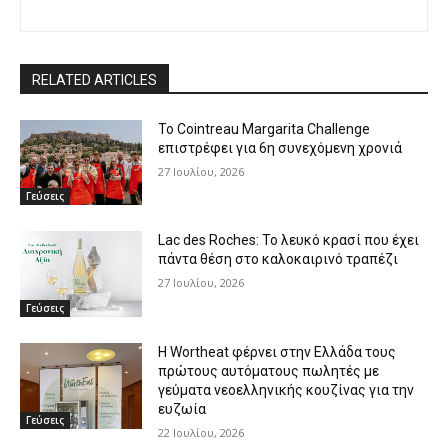
RELATED ARTICLES
Το Cointreau Margarita Challenge
επιστρέφει για 6η συνεχόμενη χρονιά
27 Ιουλίου, 2026
Γεύσεις
Lac des Roches: Το λευκό κρασί που έχει
πάντα θέση στο καλοκαιρινό τραπέζι
27 Ιουλίου, 2026
Γεύσεις
Η Wortheat φέρνει στην Ελλάδα τους
πρώτους αυτόματους πωλητές με
γεύματα νεοελληνικής κουζίνας για την
ευζωία
Γεύσεις
22 Ιουλίου, 2026