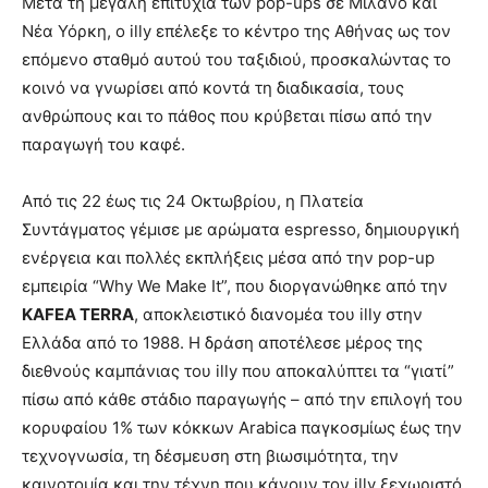
Μετά τη μεγάλη επιτυχία των pop-ups σε Μιλάνο και
Νέα Υόρκη, ο illy επέλεξε το κέντρο της Αθήνας ως τον
επόμενο σταθμό αυτού του ταξιδιού, προσκαλώντας το
κοινό να γνωρίσει από κοντά τη διαδικασία, τους
ανθρώπους και το πάθος που κρύβεται πίσω από την
παραγωγή του καφέ.
Από τις 22 έως τις 24 Οκτωβρίου, η Πλατεία
Συντάγματος γέμισε με αρώματα espresso, δημιουργική
ενέργεια και πολλές εκπλήξεις μέσα από την pop-up
εμπειρία “Why We Make It”, που διοργανώθηκε από την
KAFEA TERRA
, αποκλειστικό διανομέα του illy στην
Ελλάδα από το 1988. Η δράση αποτέλεσε μέρος της
διεθνούς καμπάνιας του illy που αποκαλύπτει τα “γιατί”
πίσω από κάθε στάδιο παραγωγής – από την επιλογή του
κορυφαίου 1% των κόκκων Arabica παγκοσμίως έως την
τεχνογνωσία, τη δέσμευση στη βιωσιμότητα, την
καινοτομία και την τέχνη που κάνουν τον illy ξεχωριστό.