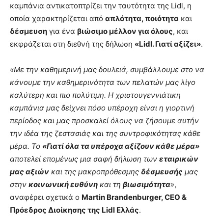
καμπάνια αντικατοπτρίζει την ταυτότητα της Lidl, η
οποία χαρακτηρίζεται από
απλότητα, ποιότητα
και
δέσμευση
για ένα
βιώσιμο μέλλον για όλους
, και
εκφράζεται στη διεθνή της δήλωση
«
Lidl
. Γιατί αξίζει»
.
«Με την καθημερινή μας δουλειά, συμβάλλουμε στο να
κάνουμε την καθημερινότητα των πελατών μας λίγο
καλύτερη και πιο πολύτιμη. Η χριστουγεννιάτικη
καμπάνια μας δείχνει πόσο υπέροχη είναι η γιορτινή
περίοδος και μας προσκαλεί όλους να ζήσουμε αυτήν
την ιδέα της ζεστασιάς και της
συντροφικότητας κάθε
μέρα. Το
«Γιατί όλα τα υπέροχα αξίζουν κάθε μέρα»
αποτελεί επομένως μια σαφή δήλωση των
εταιρικών
μας αξιών
και της μακροπρόθεσμης
δέσμευσής
μας
στην
κοινωνική ευθύνη
και τη
βιωσιμότητα
»
,
αναφέρει σχετικά ο
Martin
Brandenburger
,
CEO
&
Πρόεδρος Διοίκησης της
Lidl
Ελλάς
.