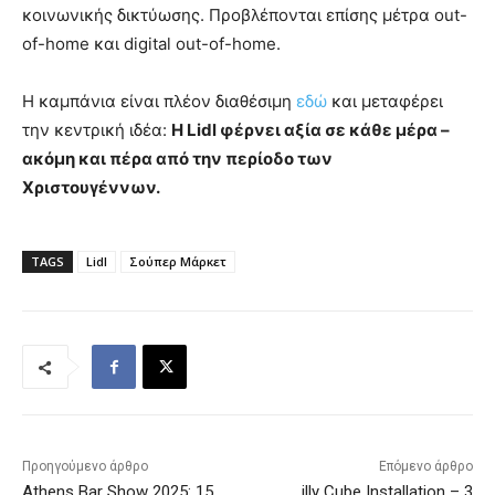
κοινωνικής δικτύωσης. Προβλέπονται επίσης μέτρα out-
of-home και digital out-of-home.
Η καμπάνια είναι πλέον διαθέσιμη
εδώ
και μεταφέρει
την κεντρική ιδέα:
Η Lidl φέρνει αξία σε κάθε μέρα –
ακόμη και πέρα από την περίοδο των
Χριστουγέννων.
TAGS
Lidl
Σούπερ Μάρκετ
Προηγούμενο άρθρο
Επόμενο άρθρο
Athens Bar Show 2025: 15
illy Cube Installation – 3