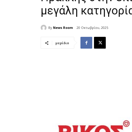
μεγάλη κατηγορί
By
News Room
20 Οκτωβρίου, 2025
μερίδιο