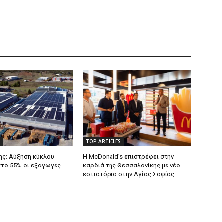
ς
TOP ARTICLES
ς: Αύξηση κύκλου
Η McDonald’s επιστρέφει στην
στο 55% οι εξαγωγές
καρδιά της Θεσσαλονίκης με νέο
εστιατόριο στην Αγίας Σοφίας