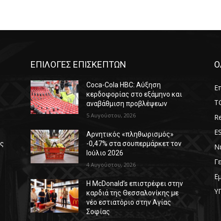
ΕΠΙΛΟΓΕΣ ΕΠΙΣΚΕΠΤΩΝ
Ο
Coca-Cola HBC: Αύξηση
Επ
κερδοφορίας στο εξάμηνο και
T
αναβάθμιση προβλέψεων
5 Αυγούστου, 2026
Re
E
Αρνητικός «πληθωρισμός»
ές
-0,47% στα σουπερμάρκετ τον
Ν
Ιούλιο 2026
Γ
4 Αυγούστου, 2026
Ε
Η McDonald’s επιστρέφει στην
Υ
καρδιά της Θεσσαλονίκης με
νέο εστιατόριο στην Αγίας
Σοφίας