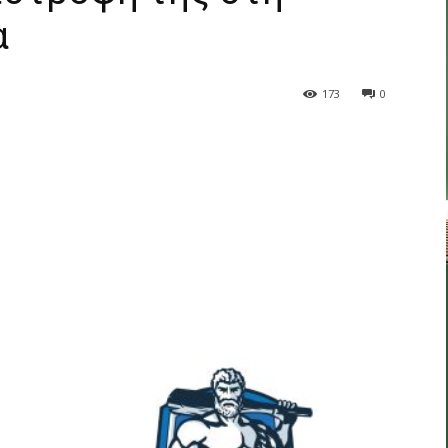
α
173
0