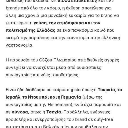
εκθέσεις του κλάδου. Με
8.000 επισκέπτες
και 482
brands από όλο τον κόσμο, η έκθεση αποτέλεσε για
άλλη μια χρονιά μια μοναδική ευκαιρία για το brand να
μεταφέρει τη
γεύση, την ατμόσφαιρα και τον
πολιτισμό της Ελλάδας
σε ένα παγκόσμιο κοινό που
εκτιμά την παράδοση και την καινοτομία στην ελληνική
γαστρονομία.
Η παρουσία του Ούζου Πλωμαρίου στις διεθνείς αγορές
συνεχίζει να ενισχύεται μέσα από ουσιαστικές
συνεργασίες και νέες τοποθετήσεις.
Είναι ήδη διαθέσιμο σε καίρια σημεία όπως η
Τουρκία, το
Ισραήλ, το Ντουμπάι και η Γερμανία
(μέσω της
συνεργασίας με την Heinemann), ενώ έχει παρουσία και
σε
σύνορα,
όπως η
Τσεχία
. Παράλληλα, ενέργειες
προβολής και ενεργοποίησης του brand σε duty-free
καταστήματα στα Βαλκάνια έχουν συμβάλει στην