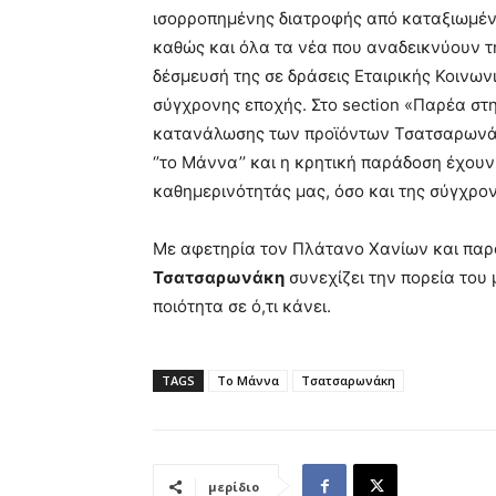
ισορροπημένης διατροφής από καταξιωμένο
καθώς και όλα τα νέα που αναδεικνύουν τη
δέσμευσή της σε δράσεις Εταιρικής Κοινων
σύγχρονης εποχής. Στο section «Παρέα στη
κατανάλωσης των προϊόντων Τσατσαρωνάκη
‘’το Μάννα’’ και η κρητική παράδοση έχου
καθημερινότητάς μας, όσο και της σύγχρο
Με αφετηρία τον Πλάτανο Χανίων και παρο
Τσατσαρωνάκη
συνεχίζει την πορεία του
ποιότητα σε ό,τι κάνει.
TAGS
Το Μάννα
Τσατσαρωνάκη
μερίδιο