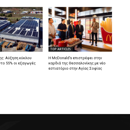
ς
TOP ARTICLES
ς: Αύξηση κύκλου
Η McDonald’s επιστρέφει στην
στο 55% οι εξαγωγές
καρδιά της Θεσσαλονίκης με νέο
εστιατόριο στην Αγίας Σοφίας