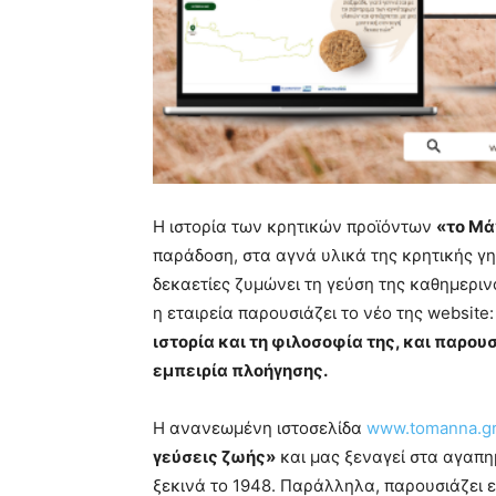
Η ιστορία των κρητικών προϊόντων
«το Μ
παράδοση, στα αγνά υλικά της κρητικής γης
δεκαετίες ζυμώνει τη γεύση της καθημεριν
η εταιρεία παρουσιάζει το νέο της websi
ιστορία και τη φιλοσοφία της, και παρου
εμπειρία πλοήγησης.
Η ανανεωμένη ιστοσελίδα
www.tomanna.g
γεύσεις ζωής»
και μας ξεναγεί στα αγαπημ
ξεκινά το 1948. Παράλληλα, παρουσιάζει 