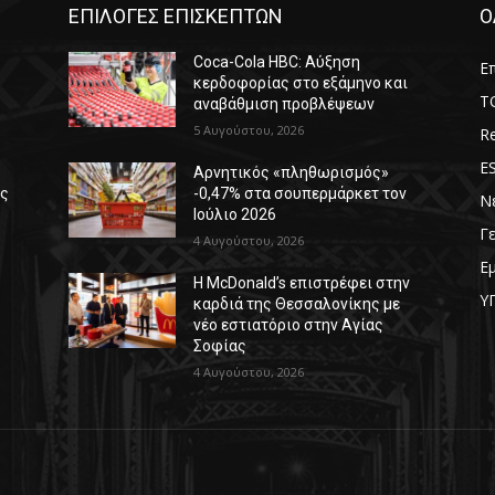
ΕΠΙΛΟΓΕΣ ΕΠΙΣΚΕΠΤΩΝ
Ο
Coca-Cola HBC: Αύξηση
Επ
κερδοφορίας στο εξάμηνο και
T
αναβάθμιση προβλέψεων
5 Αυγούστου, 2026
Re
E
Αρνητικός «πληθωρισμός»
ές
-0,47% στα σουπερμάρκετ τον
Ν
Ιούλιο 2026
Γ
4 Αυγούστου, 2026
Ε
Η McDonald’s επιστρέφει στην
Υ
καρδιά της Θεσσαλονίκης με
νέο εστιατόριο στην Αγίας
Σοφίας
4 Αυγούστου, 2026