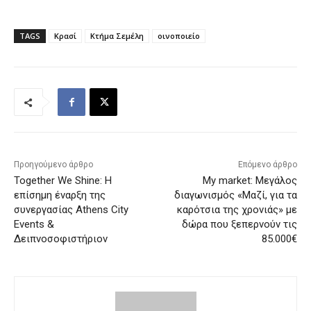
TAGS
Κρασί
Κτήμα Σεμέλη
οινοποιείο
Προηγούμενο άρθρο
Επόμενο άρθρο
Together We Shine: Η
My market: Μεγάλος
επίσημη έναρξη της
διαγωνισμός «Μαζί, για τα
συνεργασίας Athens City
καρότσια της χρονιάς» με
Events &
δώρα που ξεπερνούν τις
Δειπνοσοφιστήριον
85.000€