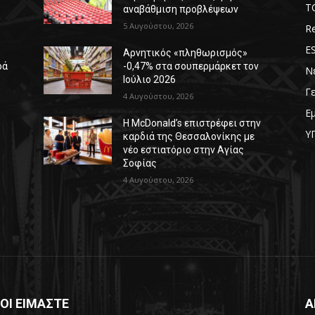
T
αναβάθμιση προβλέψεων
5 Αυγούστου, 2026
Re
E
Αρνητικός «πληθωρισμός»
ρά
-0,47% στα σουπερμάρκετ τον
Ν
Ιούλιο 2026
Γ
4 Αυγούστου, 2026
Ε
Η McDonald’s επιστρέφει στην
Υ
καρδιά της Θεσσαλονίκης με
νέο εστιατόριο στην Αγίας
Σοφίας
4 Αυγούστου, 2026
ΟΙ ΕΙΜΑΣΤΕ
Α