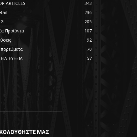
OP ARTICLES
343
tail
236
SG
205
έα Προϊόντα
107
εύσεις
92
μπορεύματα
70
ΓΕΙΑ-ΕΥΕΞΙΑ
57
ΚΟΛΟΥΘΗΣΤΕ ΜΑΣ