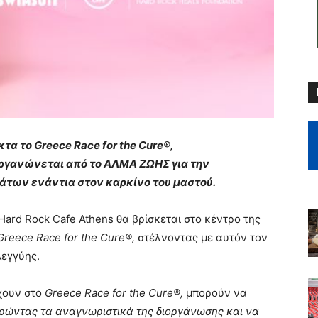
κτα το
Greece
Race
for
the
Cure
®,
οργανώνεται από το ΑΛΜΑ ΖΩΗΣ για την
άτων ενάντια στον καρκίνο του μαστού.
Hard Rock Cafe Athens θα βρίσκεται στο κέντρο της
Greece
Race
for
the
Cure
®,
στέλνοντας με αυτόν τον
λεγγύης.
έχουν στο
Greece
Race
for
the
Cure
®,
μπορούν να
ορώντας τα αναγνωριστικά της διοργάνωσης και να