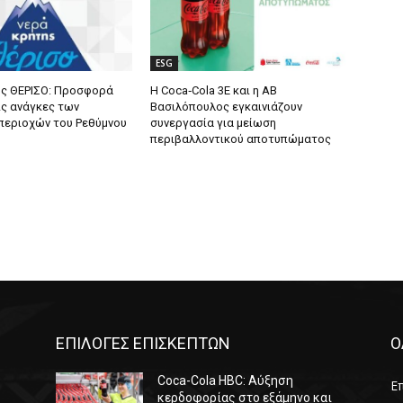
ESG
ς ΘΕΡΙΣΟ: Προσφορά
Η Coca‑Cola 3E και η ΑΒ
ις ανάγκες των
Βασιλόπουλος εγκαινιάζουν
περιοχών του Ρεθύμνου
συνεργασία για μείωση
περιβαλλοντικού αποτυπώματος
ΕΠΙΛΟΓΕΣ ΕΠΙΣΚΕΠΤΩΝ
Ο
Coca-Cola HBC: Αύξηση
Επ
κερδοφορίας στο εξάμηνο και