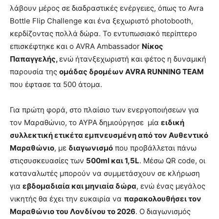
λάβουν μέρος σε διαδραστικές ενέργειες, όπως το Avra
Bottle Flip Challenge και ένα ξεχωριστό photobooth,
κερδίζοντας πολλά δώρα. Το εντυπωσιακό περίπτερο
επισκέφτηκε και ο AVRA Ambassador
Νίκος
Παπαγγελής,
ενώ ήτανξεχωριστή και φέτος η δυναμική
παρουσία της
ομάδας δρομέων AVRA RUNNING TEAM
που έφτασε τα 500 άτομα.
Για πρώτη φορά, στο πλαίσιο των ενεργοποιήσεων για
τον Μαραθώνιο, το ΑΥΡΑ δημιούργησε μία
ειδική
συλλεκτική ετικέτα εμπνευσμένη από τον Αυθεντικό
Μαραθώνιο
, με
διαγωνισμό
που προβάλλεται πάνω
στιςσυσκευασίες των
500ml και 1,5L
. Μέσω QR code, οι
καταναλωτές μπορούν να συμμετάσχουν σε κλήρωση
για
εβδομαδιαία και μηνιαία δώρα
, ενώ ένας μεγάλος
νικητής θα έχει την ευκαιρία να
παρακολουθήσει τον
Μαραθώνιο του Λονδίνου το 2026
. Ο διαγωνισμός