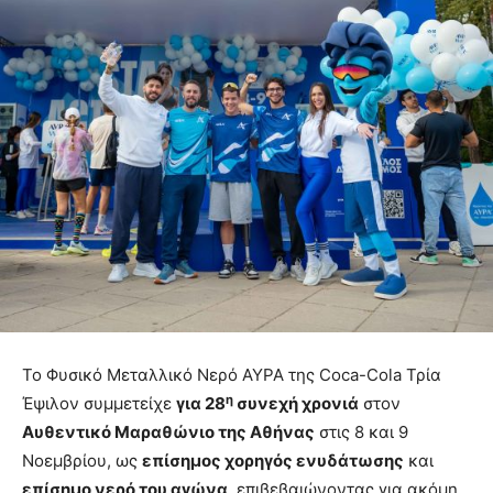
Το Φυσικό Μεταλλικό Νερό ΑΥΡΑ της Coca-Cola Τρία
η
Έψιλον συμμετείχε
για 28
συνεχή χρονιά
στον
Αυθεντικό Μαραθώνιο της Αθήνας
στις 8 και 9
Νοεμβρίου, ως
επίσημος χορηγός ενυδάτωσης
και
επίσημο νερό του αγώνα
, επιβεβαιώνοντας για ακόμη