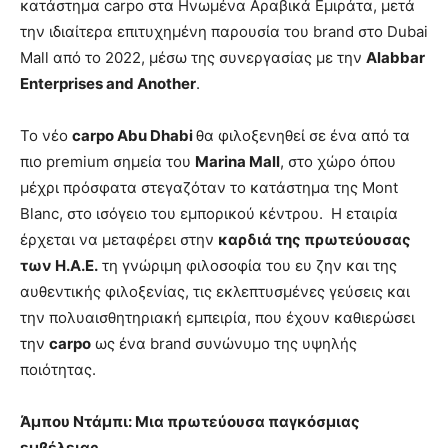
κατάστημα carpo στα Ηνωμένα Αραβικά Εμιράτα, μετά
την ιδιαίτερα επιτυχημένη παρουσία του brand στο Dubai
Mall από το 2022, μέσω της συνεργασίας με την
Alabbar
Enterprises and Another
.
Το νέο
carpo Abu Dhabi
θα φιλοξενηθεί σε ένα από τα
πιο premium σημεία του
Marina Mall
, στο χώρο όπου
μέχρι πρόσφατα στεγαζόταν το κατάστημα της Mont
Blanc, στο ισόγειο του εμπορικού κέντρου. Η εταιρία
έρχεται να μεταφέρει στην
καρδιά της πρωτεύουσας
των Η.Α.Ε.
τη γνώριμη φιλοσοφία του ευ ζην και της
αυθεντικής φιλοξενίας, τις εκλεπτυσμένες γεύσεις και
την πολυαισθητηριακή εμπειρία, που έχουν καθιερώσει
την
carpo
ως ένα brand συνώνυμο της υψηλής
ποιότητας.
Άμπου Ντάμπι: Μια πρωτεύουσα παγκόσμιας
εμβέλειας