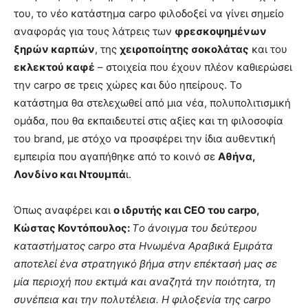
του, το νέο κατάστημα carpo φιλοδοξεί να γίνει σημείο
αναφοράς για τους λάτρεις των
φρεσκοψημένων
ξηρών καρπών
, της
χειροποίητης σοκολάτας
και του
εκλεκτού καφέ
– στοιχεία που έχουν πλέον καθιερώσει
την carpo σε τρεις χώρες και δύο ηπείρους. Το
κατάστημα θα στελεχωθεί από μια νέα, πολυπολιτισμική
ομάδα, που θα εκπαιδευτεί στις αξίες και τη φιλοσοφία
του brand, με στόχο να προσφέρει την ίδια αυθεντική
εμπειρία που αγαπήθηκε από το κοινό σε
Αθήνα,
Λονδίνο και Ντουμπά
ι.
Όπως αναφέρει και
ο ιδρυτής και CEO του carpo,
Κώστας Κοντόπουλος:
Tο άνοιγμα του δεύτερου
καταστήματος carpo στα Ηνωμένα Αραβικά Εμιράτα
αποτελεί ένα στρατηγικό βήμα στην επέκτασή μας σε
μία περιοχή που εκτιμά και αναζητά την ποιότητα, τη
συνέπεια και την πολυτέλεια. Η φιλοξενία της carpo