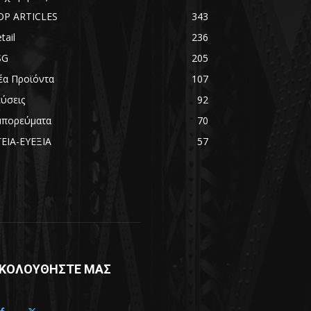
OP ARTICLES
343
tail
236
SG
205
έα Προϊόντα
107
εύσεις
92
μπορεύματα
70
ΓΕΙΑ-ΕΥΕΞΙΑ
57
ΚΟΛΟΥΘΗΣΤΕ ΜΑΣ