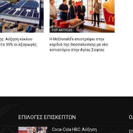
ς
TOP ARTICLES
ς: Αύξηση κύκλου
Η McDonald’s επιστρέφει στην
στο 55% οι εξαγωγές
καρδιά της Θεσσαλονίκης με νέο
εστιατόριο στην Αγίας Σοφίας
ΕΠΙΛΟΓΕΣ ΕΠΙΣΚΕΠΤΩΝ
Ο
Coca-Cola HBC: Αύξηση
Επ