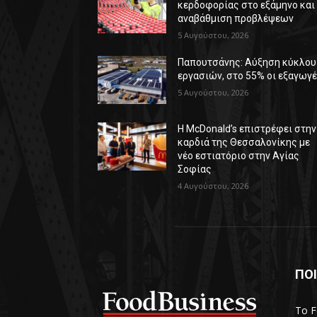
κερδοφορίας στο εξάμηνο και
αναβάθμιση προβλέψεων
5 Αυγούστου, 2026
Παπουτσάνης: Αύξηση κύκλου
εργασιών, στο 55% οι εξαγωγ
5 Αυγούστου, 2026
Η McDonald’s επιστρέφει στην
καρδιά της Θεσσαλονίκης με
νέο εστιατόριο στην Αγίας
Σοφίας
4 Αυγούστου, 2026
ΠΟΙ
Το F