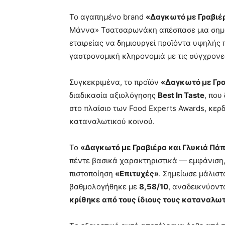
Το αγαπημένο brand
«Δαγκωτό με Γραβιέρ
Μάννα» Τσατσαρωνάκη απέσπασε μια σημαν
εταιρείας να δημιουργεί προϊόντα υψηλής
γαστρονομική κληρονομιά με τις σύγχρον
Συγκεκριμένα, το προϊόν
«Δαγκωτό με Γρα
διαδικασία αξιολόγησης
Best
In
Taste
, που
στο πλαίσιο των Food Experts Awards, κερ
καταναλωτικού κοινού.
Το
«Δαγκωτό με Γραβιέρα και Γλυκιά Πά
πέντε βασικά χαρακτηριστικά — εμφάνιση, 
πιστοποίηση
«Επιτυχές»
. Σημείωσε μάλιστ
βαθμολογήθηκε με
8,58/10
, αναδεικνύοντ
κρίθηκε από τους ίδιους τους καταναλω