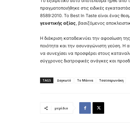
Τo εξαιρετικό αυτό αποτέλεσμα ήρθε από
πραγματοποιήθηκε στις ειδικές εγκαταστά
8589:2010. Το Best In Taste είναι ένας θε
γευστικής αξίας
, βασιζόμενος αποκλειστ
Η διάκριση καταδεικνύει την αφοσίωση της
ποιότητα και την ασυναγώνιστη γεύση. Η α
να συνεχίσει να προσφέρει στους καταναλ
σύγχρονες διατροφικές ανάγκες και προσδ
TAGS
Δαγκωτό
Το Μάννα
Τσατσαρωνάκη
μερίδιο