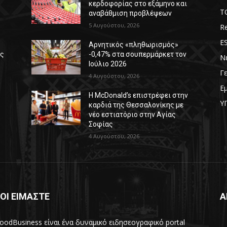
κερδοφορίας στο εξάμηνο και
T
αναβάθμιση προβλέψεων
5 Αυγούστου, 2026
Re
E
Αρνητικός «πληθωρισμός»
ές
-0,47% στα σουπερμάρκετ τον
Ν
Ιούλιο 2026
Γ
4 Αυγούστου, 2026
Ε
Η McDonald’s επιστρέφει στην
Υ
καρδιά της Θεσσαλονίκης με
νέο εστιατόριο στην Αγίας
Σοφίας
4 Αυγούστου, 2026
ΟΙ ΕΙΜΑΣΤΕ
Α
oodBusiness είναι ένα δυναμικό ειδησεογραφικό portal