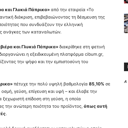
α και Γλυκιά Πάπρικα»
από την εταιρεία «Το
τική διάκριση, επιβεβαιώνοντας τη δέσμευση της
 ποιότητας που συνδυάζουν την ελληνική
ες ανάγκες των καταναλωτών.
βιέρα και Γλυκιά Πάπρικα»
διακρίθηκε στη φετινή
 διοργανώνει η εξειδικευμένη πλατφόρμα cibum.gr,
δίζοντας την ψήφο και την εμπιστοσύνη του
A
πρικα»
πέτυχε την πολύ υψηλή βαθμολογία
85,10%
σε
οσμή, γεύση, επίγευση και υφή – και έλαβε την
α ξεχωριστή επίδοση στη γεύση, η οποία
ας την ανώτερη ποιότητα του προϊόντος,
όπως αυτή
τές
.