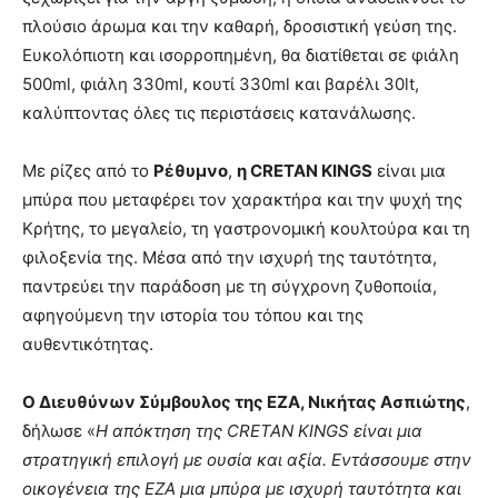
πλούσιο άρωμα και την καθαρή, δροσιστική γεύση της.
Ευκολόπιοτη και ισορροπημένη, θα διατίθεται σε φιάλη
500ml, φιάλη 330ml, κουτί 330ml και βαρέλι 30lt,
καλύπτοντας όλες τις περιστάσεις κατανάλωσης.
Με ρίζες από το
Ρέθυμνο
,
η CRETAN KINGS
είναι μια
μπύρα που μεταφέρει τον χαρακτήρα και την ψυχή της
Κρήτης, το μεγαλείο, τη γαστρονομική κουλτούρα και τη
φιλοξενία της. Μέσα από την ισχυρή της ταυτότητα,
παντρεύει την παράδοση με τη σύγχρονη ζυθοποιία,
αφηγούμενη την ιστορία του τόπου και της
αυθεντικότητας.
O
Διευθύνων Σύμβουλος της ΕΖΑ, Νικήτας Ασπιώτης
,
δήλωσε «
Η απόκτηση της CRETAN KINGS είναι μια
στρατηγική επιλογή με ουσία και αξία. Εντάσσουμε στην
οικογένεια της ΕΖΑ μια μπύρα με ισχυρή ταυτότητα και