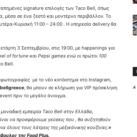
γαπημένες signature επιλογές των Taco Bell, όπως
λλα, μέσα σε ένα ζεστό και μοντέρνο περιβάλλον. Το
τέρα-Κυριακή 11:00 – 24:00 . Η υπηρεσία delivery θα
ετάρτη 3 Σεπτεμβρίου, στις 19:00, με happenings για
wheel of fortune και Pepsi games ενώ οι πρώτοι 100
 Bell.
 φωτογραφίες με το νέο κατάστημα στο Instagram,
A
bellgreece
, θα μπουν σε κλήρωση για VIP πρόσκληση
 event πριν το μεγάλο άνοιγμα.
μοναδική εμπειρία Taco Bell στην Ελλάδα,
ίναι να προσφέρουμε γεύσεις που , θα συζητηθούν
για όλους τους λάτρεις της μεξικάνικης κουζίνας.
»
βουλος της F
ood
Plus.