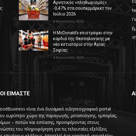
E
Αρνητικός «πληθωρισμός»
ές
-0,47% στα σουπερμάρκετ τον
Ν
Ιούλιο 2026
Γ
4 Αυγούστου, 2026
Ε
Η McDonald’s επιστρέφει στην
Υ
καρδιά της Θεσσαλονίκης με
νέο εστιατόριο στην Αγίας
Σοφίας
4 Αυγούστου, 2026
ΟΙ ΕΙΜΑΣΤΕ
Α
oodBusiness είναι ένα δυναμικό ειδησεογραφικό portal
τον ευρύτερο χώρο της παραγωγής, μεταποίησης, εμπορίας,
ίμων – ποτών και εστίασης, προσφέροντας στους
νώστες του πληροφόρηση για τις τελευταίες εξελίξεις
ς επιμέρους κλάδους. Αποτελεί ένα χρηστικό «εργαλείο»