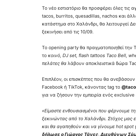
Το νέο εστιατόριο θα προσφέρει όλες τις α
tacos, burritos, quesadillas, nachos και ά
κατάστημα στο Χαλάνδρι, θα λειτουργεί Δευ
ξεκινήσει από τις 10/09.
Το opening party θα πραγματοποιηθεί την Τ
το
κοινό, DJ set, flash tattoos Taco Bell, 
πελάτες θα
λάβουν αποκλειστικά δώρα Taco
Επιπλέον, οι επισκέπτες που θα ανεβάσουν
Facebook ή TikTok, κάνοντας tag το
@taco
για να ζήσουν την εμπειρία ενός exclusive
«Είμαστε ενθουσιασμένοι που φέρνουμε τη 
ξεκινώντας από το Χαλάνδρι. Στόχος μας ε
και θα αγαπηθούν και να γίνουμε hot spot 
δήλωσε ο Γιώργος Τάνες, Διευθύνων Σύμ