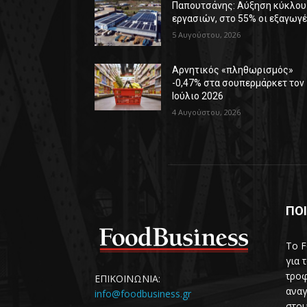
Παπουτσάνης: Αύξηση κύκλου
εργασιών, στο 55% οι εξαγωγ
5 Αυγούστου, 2026
Αρνητικός «πληθωρισμός»
-0,47% στα σουπερμάρκετ τον
Ιούλιο 2026
4 Αυγούστου, 2026
ΠΟΙ
Το F
για 
τροφ
ΕΠΙΚΟΙΝΩΝΙΑ:
αναγ
info@foodbusiness.gr
στου