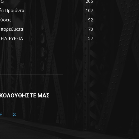
SG
205
έα Προϊόντα
107
εύσεις
92
μπορεύματα
70
ΓΕΙΑ-ΕΥΕΞΙΑ
57
ΚΟΛΟΥΘΗΣΤΕ ΜΑΣ