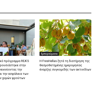
α
Εμπορεύματα
κό πρόγραμμα REA’S
Η FresHellas ζητά τη διατήρηση της
ρουσιάστηκε στην
θεσμοθετημένης ημερομηνίας
δεικνύοντας την
έναρξης συγκομιδής των ακτινιδίων
αι την ασφάλεια των
ν χυμών φρούτων