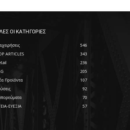
ΛΕΣ ΟΙ ΚΑΤΗΓΟΡΙΕΣ
ιχειρήσεις
546
OP ARTICLES
343
tail
236
SG
205
έα Προϊόντα
107
εύσεις
92
μπορεύματα
70
ΓΕΙΑ-ΕΥΕΞΙΑ
57