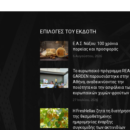
ΕΠΙΛΟΓΕΣ ΤΟΥ ΕΚΔΟΤΗ
Ε.Α.Σ. Νάξου: 100 χρόνια
πορείας και προσφοράς
6 Αυγούστου, 2026
Το ευρωπαϊκό πρόγραμμα REA
GARDEN παρουσιάστηκε στην
Αθήνα, αναδεικνύοντας την
ποιότητα και την ασφάλεια τ
ευρωπαϊκών χυμών φρούτων
27 Ιουλίου, 2026
Η FresHellas ζητά τη διατήρησ
της θεσμοθετημένης
ημερομηνίας έναρξης
συγκομιδής των ακτινιδίων