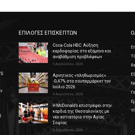
ΕΠΙΛΟΓΕΣ ΕΠΙΣΚΕΠΤΩΝ
Ο
Coca-Cola HBC: Αύξηση
Επ
κερδοφορίας στο εξάμηνο και
T
αναβάθμιση προβλέψεων
5 Αυγούστου, 2026
Re
E
’S
Αρνητικός «πληθωρισμός»
-0,47% στα σουπερμάρκετ τον
Ν
Ιούλιο 2026
ων
Γ
4 Αυγούστου, 2026
Ε
Η McDonald’s επιστρέφει στην
Υ
καρδιά της Θεσσαλονίκης με
η
νέο εστιατόριο στην Αγίας
Σοφίας
4 Αυγούστου, 2026