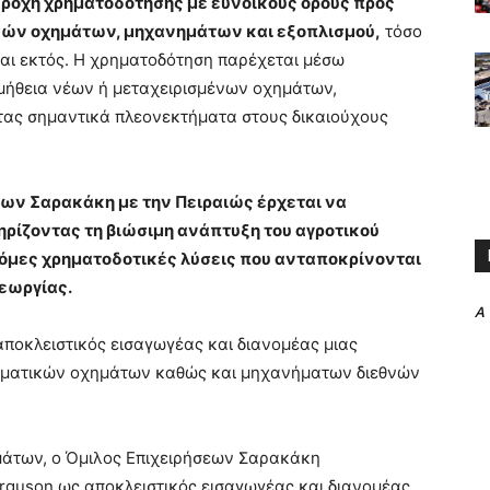
ροχή χρηματοδότησης με ευνοϊκούς όρους προς
ικών οχημάτων, μηχανημάτων και εξοπλισμού,
τόσο
ι εκτός. Η χρηματοδότηση παρέχεται μέσω
ομήθεια νέων ή μεταχειρισμένων οχημάτων,
ας σημαντικά πλεονεκτήματα στους δικαιούχους
εων Σαρακάκη με την Πειραιώς έρχεται να
ηρίζοντας τη βιώσιμη ανάπτυξη του αγροτικού
όμες χρηματοδοτικές λύσεις που ανταποκρίνονται
γεωργίας.
A
αποκλειστικός εισαγωγέας και διανομέας μιας
ελματικών οχημάτων καθώς και μηχανήματων διεθνών
μάτων, ο Όμιλος Επιχειρήσεων Σαρακάκη
erguson ως αποκλειστικός εισαγωγέας και διανομέας