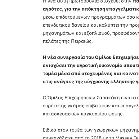
Η νέα αυτή πρωτοβουλία στοχεύει στην
πα
αγρότες, για την απόκτηση επαγγελματ
μέσω επιδοτούμενων προγραμμάτων όσο κα
επενδυτικού δανείου και καλύπτει την πρ
μηχανημάτων και εξοπλισμού, προσφέροντ
πελάτες της Πειραιώς.
Η νέα συνεργασία του Ομίλου Επιχειρήσ
ενισχύσει την αγροτική οικονομία υποστ
τομέα μέσα από στοχευμένες και καινοτ
στις ανάγκες της σύγχρονης ελληνικής 
O Όμιλος Επιχειρήσεων Σαρακάκη είναι ο 
ευρύτατης γκάμας επιβατικών και επαγγ
κατασκευαστών παγκοσμίου φήμης.
Ειδικά στον τομέα των γεωργικών μηχανη
συνεργάζεται από το 2018 με τη Massey F