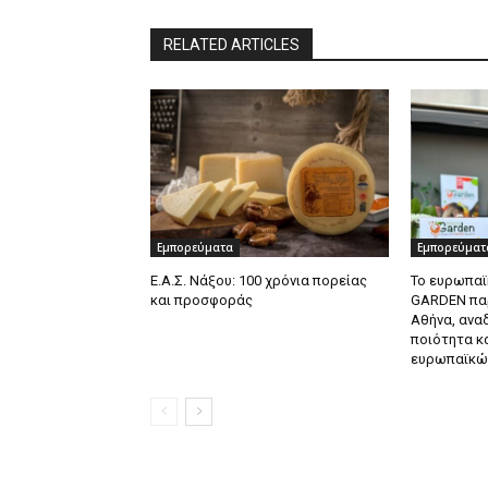
RELATED ARTICLES
Εμπορεύματα
Εμπορεύματ
Ε.Α.Σ. Νάξου: 100 χρόνια πορείας
Το ευρωπαϊ
και προσφοράς
GARDEN πα
Αθήνα, ανα
ποιότητα κ
ευρωπαϊκώ