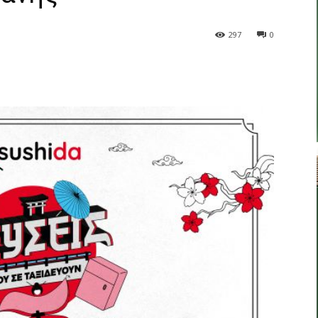
297
0