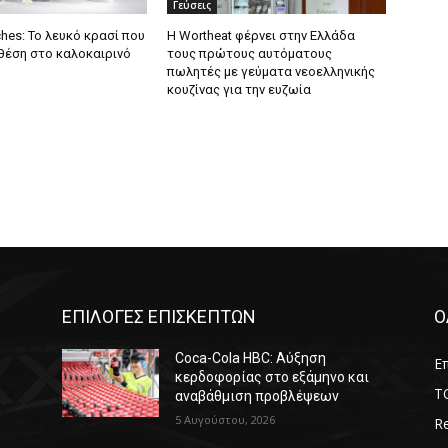
Γεύσεις
hes: Το λευκό κρασί που
Η Wortheat φέρνει στην Ελλάδα
 θέση στο καλοκαιρινό
τους πρώτους αυτόματους
πωλητές με γεύματα νεοελληνικής
κουζίνας για την ευζωία
ΕΠΙΛΟΓΕΣ ΕΠΙΣΚΕΠΤΩΝ
Ο
Coca-Cola HBC: Αύξηση
Επ
κερδοφορίας στο εξάμηνο και
T
αναβάθμιση προβλέψεων
5 Αυγούστου, 2026
Re