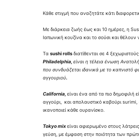
Κάθε στιγμή που αναζητάτε κάτι διαφορετικ
Με διάρκεια ζωής έως και 10 ημέρες, η Sus
Ιαπωνική κουζίνα και το σούσι και θέλου
Τα
sushi rolls
διατίθενται σε 4 ξεχωριστού
Philadelphia,
είναι η τέλεια ένωση Ανατολή
που συνδυάζεται ιδανικά με το καπνιστό φ
αγγουριού
.
California
,
είναι ένα από τα πιο δημοφιλή ε
αγγούρι, και απολαυστικό καβούρι surimi,
ικανοποιεί κάθε ουρανίσκο.
Tokyo
mix
είναι αφιερωμένο στους λάτρεις
γεύση, με έμφαση στην ποιότητα των πρώτ