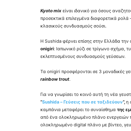
Kyoto
mix
είναι ιδανικό για όσους αναζητο
προσεκτικά επιλεγμένα διαφορετικά ρολά –
κλασικούς συνδυασμούς σούσι.
H Sushida φέρνει επίσης στην Ελλάδα την
onigiri
: Ιαπωνικό ρύζι σε τρίγωνο σχήμα, τ
εκλεπτυσμένους συνδυασμούς γεύσεων.
Τα onigiri προσφέρονται σε 3 μοναδικές γ
rainbow trout
.
Για να γνωρίσει το κοινό αυτή τη νέα γευσ
“
Sushida – Γεύσεις που σε ταξιδεύουν
”,
η 
καμπάνια μεταφέρει το συναίσθημα
της ε
από ένα ολοκληρωμένο πλάνο ενεργειών πο
ολοκληρωμένο digital πλάνο με βίντεο, γε