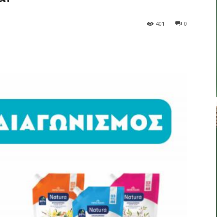
401
0