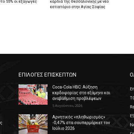
στο 55% οι εξαγωγές
καρδιά της Θεσσαλονίκης με νέο
εστιατόριο στην Αγίας Σοφίας
ΕΠΙΛΟΓΕΣ ΕΠΙΣΚΕΠΤΩΝ
Ο
Coca-Cola HBC: Αύξηση
Επ
κερδοφορίας στο εξάμηνο και
T
αναβάθμιση προβλέψεων
5 Αυγούστου, 2026
Re
E
Αρνητικός «πληθωρισμός»
ές
-0,47% στα σουπερμάρκετ τον
Ν
Ιούλιο 2026
Γ