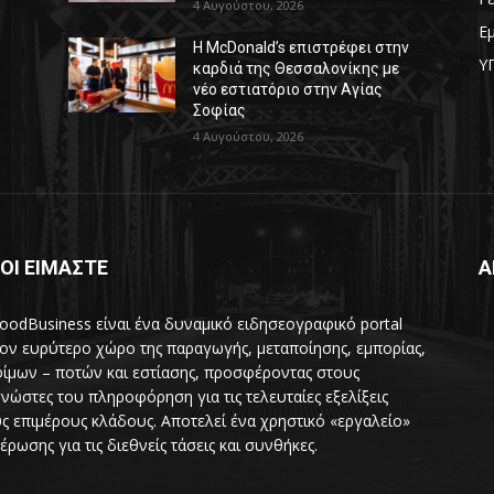
4 Αυγούστου, 2026
Ε
Η McDonald’s επιστρέφει στην
Υ
καρδιά της Θεσσαλονίκης με
νέο εστιατόριο στην Αγίας
Σοφίας
4 Αυγούστου, 2026
ΟΙ ΕΙΜΑΣΤΕ
Α
oodBusiness είναι ένα δυναμικό ειδησεογραφικό portal
τον ευρύτερο χώρο της παραγωγής, μεταποίησης, εμπορίας,
ίμων – ποτών και εστίασης, προσφέροντας στους
νώστες του πληροφόρηση για τις τελευταίες εξελίξεις
ς επιμέρους κλάδους. Αποτελεί ένα χρηστικό «εργαλείο»
έρωσης για τις διεθνείς τάσεις και συνθήκες.