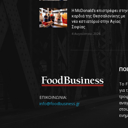
Η McDonald’s επιστρέφει στην
καρδιά της Θεσσαλονίκης με
νέο εστιατόριο στην Αγίας
Σοφίας
4 Αυγούστου, 2026
ΠΟΙ
Το F
για 
τροφ
ΕΠΙΚΟΙΝΩΝΙΑ:
αναγ
info@foodbusiness.gr
στου
ενημ