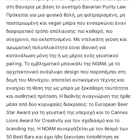
στη Βαυαρία με βάση το αυστηρό Bavarian Purity Law.
Πρόκειται για μια φυσικά θολή, μη φιλτραρισμένη, μη
παστεριωμένη και vegan μπίρα που ενσαρκώνει έναν
διαφορετικό τρόπο απόλαυσης: πιο καθαρό, πιο
σύγχρονο, πιο εκλεπτυσμένο. Με ντελικάτη γεύση και
αρωματική πολυπλοκότητα είναι ιδανική για
κατανάλωση μόνη της ή ως μέρος ενός γευστικού
pairing. Το εμβληματικό μπουκάλι της NOAM, με το
αρχιτεκτονικό ανάγλυφο design που παραπέμπει στη
δομή του Μονάχου, αποτελεί αντικείμενο τέχνης και
ενισχύει τη θέση της ως μπίρα με ξεκάθαρη ταυτότητα
και αισθητική πρόταση. Η διεθνής αναγνώριση της ήρθε
μέσα από δύο κορυφαίες διακρίσεις: το European Beer
Star Award για τη γευστική της υπεροχή και το Cannes
Lions Award for Creativity για τον σχεδιασμό και το
branding της. Η NOAM συνεργάζεται με τον θεσμό των
50 Best Bars και έχει ήδη ξεκινήσει τοποθέτηση σε