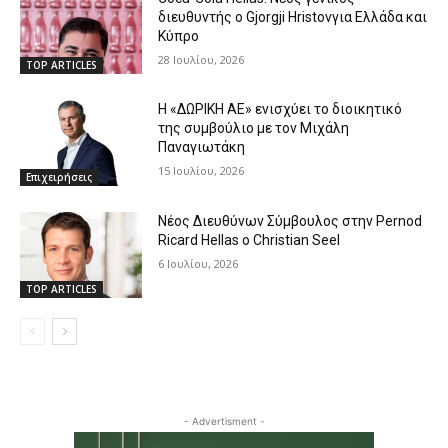
διευθυντής ο Gjorgji Hristovγια Ελλάδα και
Κύπρο
28 Ιουλίου, 2026
TOP ARTICLES
Η «ΔΩΡΙΚΗ ΑΕ» ενισχύει το διοικητικό
της συμβούλιο με τον Μιχάλη
Παναγιωτάκη
15 Ιουλίου, 2026
Επιχειρήσεις
Νέος Διευθύνων Σύμβουλος στην Pernod
Ricard Hellas ο Christian Seel
6 Ιουλίου, 2026
TOP ARTICLES
- Advertisment -