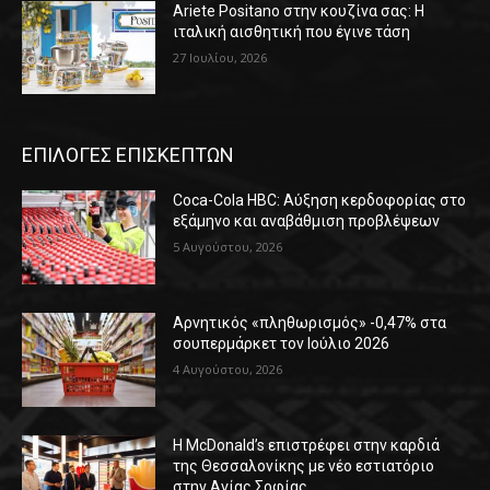
Ariete Positano στην κουζίνα σας: Η
ιταλική αισθητική που έγινε τάση
27 Ιουλίου, 2026
ΕΠΙΛΟΓΕΣ ΕΠΙΣΚΕΠΤΩΝ
Coca-Cola HBC: Αύξηση κερδοφορίας στο
εξάμηνο και αναβάθμιση προβλέψεων
5 Αυγούστου, 2026
Αρνητικός «πληθωρισμός» -0,47% στα
σουπερμάρκετ τον Ιούλιο 2026
4 Αυγούστου, 2026
Η McDonald’s επιστρέφει στην καρδιά
της Θεσσαλονίκης με νέο εστιατόριο
στην Αγίας Σοφίας