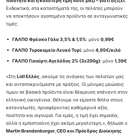
ποιότητα και η καλύτερη τιμή πάνε μαζί – γιατί αξίζει
.
Ενδεικτικά, στα καταστήματά της, οι πελάτες μπορούν
να αποκτήσουν αγαπημένα προϊόντα σε ανταγωνιστικές
τιμές:
ΓΑΛΠΟ Φρέσκο Γάλα 3,5% & 1,5%
: μόνο
0,99€
ΓΑΛΠΟ Τυροκομείο Λευκό Τυρί
: μόνο
4,95€/κιλό
ΓΑΛΠΟ Γιαούρτι Αγελάδος 2% (3x200g)
: μόνο
1,39€
«Στη
Lidl
Ελλάς
, ακούμε τις ανάγκες των πελατών μας
και ανταποκρινόμαστε με πράξεις. Οι μόνιμες μειώσεις
τιμών σε βασικά προϊόντα είναι δέσμευση απέναντι στην
ελληνική οικογένεια. Θέλουμε να είμαστε δίπλα στους
καταναλωτές, προσφέροντας καθημερινά αξία,
ποιότητα και σιγουριά. Για εμάς, η τιμή έχει σημασία,
αλλά η εμπιστοσύνη έχει ακόμη μεγαλύτερη.», δήλωσε ο
Martin
Brandenburger
,
CEO
και Πρόεδρος Διοίκησης