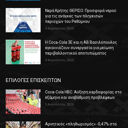
Νερά Κρήτης ΘΕΡΙΣΟ: Προσφορά νερού
για τις ανάγκες των πληγεισών
περιοχών του Ρεθύμνου
4 Αυγούστου, 2026
Η Coca‑Cola 3E και η ΑΒ Βασιλόπουλος
εγκαινιάζουν συνεργασία για μείωση
περιβαλλοντικού αποτυπώματος
4 Αυγούστου, 2026
ΕΠΙΛΟΓΕΣ ΕΠΙΣΚΕΠΤΩΝ
Coca-Cola HBC: Αύξηση κερδοφορίας στο
εξάμηνο και αναβάθμιση προβλέψεων
5 Αυγούστου, 2026
Αρνητικός «πληθωρισμός» -0,47% στα