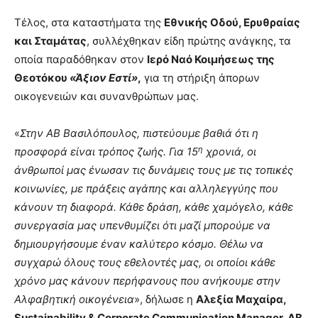
Τέλος, στα καταστήματα της
Εθνικής Οδού, Ερυθραίας
και Σταμάτας
, συλλέχθηκαν είδη πρώτης ανάγκης, τα
οποία παραδόθηκαν στον
Ιερό Ναό Κοιμήσεως της
Θεοτόκου
«Άξιον Εστί»
,
για τη στήριξη άπορων
οικογενειών και συνανθρώπων μας.
«
Στην ΑΒ Βασιλόπουλος, πιστεύουμε βαθιά ότι η
η
προσφορά είναι τρόπος ζωής. Για 15
χρονιά, οι
άνθρωποί μας ένωσαν τις δυνάμεις τους με τις τοπικές
κοινωνίες, με πράξεις αγάπης και αλληλεγγύης που
κάνουν τη διαφορά. Κάθε δράση, κάθε χαμόγελο, κάθε
συνεργασία μας υπενθυμίζει ότι μαζί μπορούμε να
δημιουργήσουμε έναν καλύτερο κόσμο. Θέλω να
συγχαρώ όλους τους εθελοντές μας, οι οποίοι κάθε
χρόνο μας κάνουν περήφανους που ανήκουμε στην
Αλφαβητική οικογένεια
», δήλωσε η
Αλεξία Μαχαίρα,
Sustainability
&
Corporate
Communication
Manager
, ΑΒ