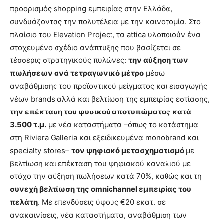
προορισμός shopping εμπειρίας στην Ελλάδα,
συνδυάζοντας την πολυτέλεια με την καινοτομία. Στο
πλαίσιο του Elevation Project, τα attica υλοποιούν ένα
στοχευμένο σχέδιο ανάπτυξης που βασίζεται σε
τέσσερις στρατηγικούς πυλώνες:
την αύξηση των
πωλήσεων ανά τετραγωνικό μέτρο
μέσω
αναβάθμισης του προϊοντικού μείγματος και εισαγωγής
νέων brands αλλά και βελτίωση της εμπειρίας εστίασης,
την επέκταση του φυσικού αποτυπώματος
κατά
3.500 τ.μ.
με νέα καταστήματα –όπως το κατάστημα
στη Riviera Galleria και εξειδικευμένα monobrand και
specialty stores–
τον ψηφιακό μετασχηματισμό
με
βελτίωση και επέκταση του ψηφιακού καναλιού με
στόχο την αύξηση πωλήσεων κατά 70%, καθώς και τη
συνεχή βελτίωση της
omnichannel
εμπειρίας του
πελάτη
. Με επενδύσεις ύψους €20 εκατ. σε
ανακαινίσεις, νέα καταστήματα, αναβάθμιση των