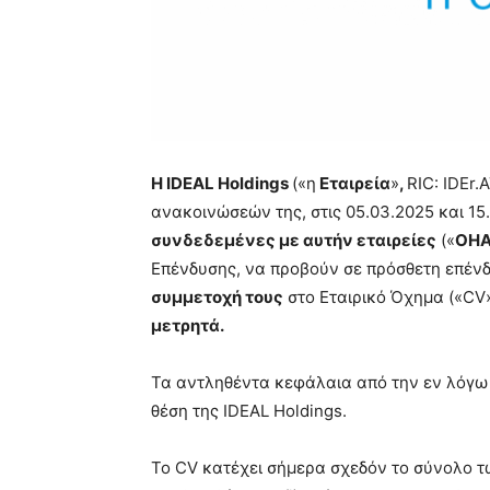
Η IDEAL Holdings
(«η
Εταιρεία
»
,
RIC: IDEr.
ανακοινώσεών της, στις 05.03.2025 και 15
συνδεδεμένες με αυτήν εταιρείες
(«
OH
Επένδυσης, να προβούν σε πρόσθετη επένδ
συμμετοχή τους
στο Εταιρικό Όχημα («CV
μετρητά.
Τα αντληθέντα κεφάλαια από την εν λόγω
θέση της IDEAL Holdings.
Το CV κατέχει σήμερα σχεδόν το σύνολο τω