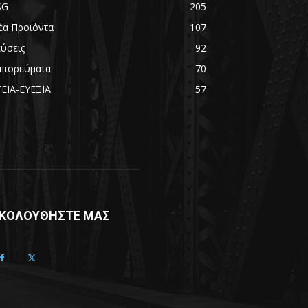
SG
205
έα Προϊόντα
107
εύσεις
92
μπορεύματα
70
ΓΕΙΑ-ΕΥΕΞΙΑ
57
ΚΟΛΟΥΘΗΣΤΕ ΜΑΣ