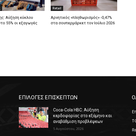
ς
Retail
ς: Αύξηση κύκλου
Αρνητικός «πληθωρισμός» -0,47%
στο 55% οι εξαγωγές
στα σουπερμάρκετ τον Ιούλιο 2026
ΕΠΙΛΟΓΕΣ ΕΠΙΣΚΕΠΤΩΝ
Ο
Coca-Cola HBC: Αύξηση
Επ
κερδοφορίας στο εξάμηνο και
T
αναβάθμιση προβλέψεων
5 Αυγούστου, 2026
Re