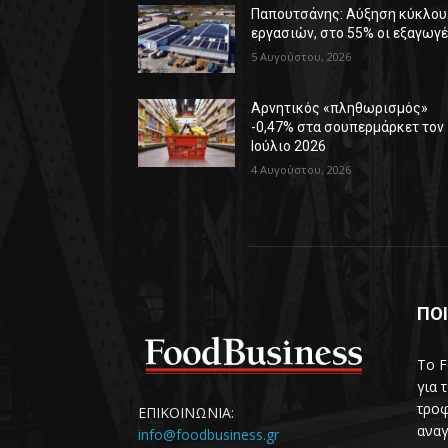
Παπουτσάνης: Αύξηση κύκλου
εργασιών, στο 55% οι εξαγωγ
5 Αυγούστου, 2026
Αρνητικός «πληθωρισμός»
-0,47% στα σουπερμάρκετ τον
Ιούλιο 2026
4 Αυγούστου, 2026
ΠΟΙ
Το F
για 
τροφ
ΕΠΙΚΟΙΝΩΝΙΑ:
αναγ
info@foodbusiness.gr