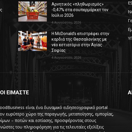
E
Αρνητικός «πληθωρισμός»
ές
-0,47% στα σουπερμάρκετ τον
Ν
Ιούλιο 2026
Γ
4 Αυγούστου, 2026
Ε
Η McDonald’s επιστρέφει στην
Υ
καρδιά της Θεσσαλονίκης με
νέο εστιατόριο στην Αγίας
Σοφίας
4 Αυγούστου, 2026
ΟΙ ΕΙΜΑΣΤΕ
Α
oodBusiness είναι ένα δυναμικό ειδησεογραφικό portal
τον ευρύτερο χώρο της παραγωγής, μεταποίησης, εμπορίας,
ίμων – ποτών και εστίασης, προσφέροντας στους
νώστες του πληροφόρηση για τις τελευταίες εξελίξεις