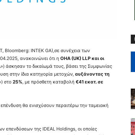
AT, Bloomberg: INTEK GA),σε συνέχεια των
.04.2025, ανακοινώνει ότι η
OHA (UK) LLP και οι
A
») άσκησαν το δικαίωμά τους, βάσει της Συμφωνίας
υση στην ίδια κατηγορία μετοχών,
αυξάνοντας τη
») στο
25%
, με πρόσθετη καταβολή
€41 εκατ. σε
 επένδυση θα ενισχύσουν περαιτέρω την ταμειακή
ν επενδύσεων της IDEAL Holdings, οι οποίες