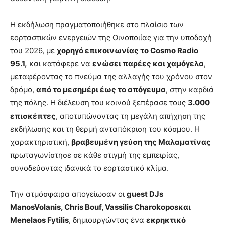
Η εκδήλωση πραγματοποιήθηκε στο πλαίσιο των
εορταστικών ενεργειών της Οινοποιίας για την υποδοχή
του 2026, με
χορηγό επικοινωνίας το Cosmo Radio
95.1,
και κατάφερε να
ενώσει παρέες και χαμόγελα
,
μεταφέροντας το πνεύμα της αλλαγής του χρόνου στον
δρόμο,
από το μεσημέρι έως το απόγευμα
, στην καρδιά
της πόλης. Η διέλευση του κοινού ξεπέρασε τους
3.000
επισκέπτες
, αποτυπώνοντας τη μεγάλη απήχηση της
εκδήλωσης και τη θερμή ανταπόκριση του κόσμου. Η
χαρακτηριστική,
βραβευμένη γεύση της Μαλαματίνας
πρωταγωνίστησε σε κάθε στιγμή της εμπειρίας,
συνοδεύοντας ιδανικά το εορταστικό κλίμα.
Την ατμόσφαιρα απογείωσαν οι
guest DJs
ManosVolanis, Chris Bouf, Vassilis Charokoposκαι
Menelaos Fytilis
, δημιουργώντας ένα
εκρηκτικό