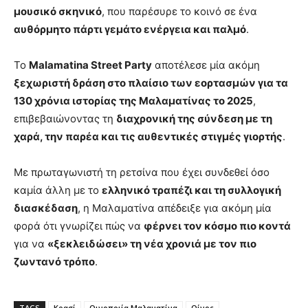
μουσικό σκηνικό
, που παρέσυρε το κοινό σε ένα
αυθόρμητο πάρτι γεμάτο ενέργεια και παλμό
.
Το
Malamatina Street Party
αποτέλεσε μία ακόμη
ξεχωριστή δράση στο πλαίσιο των εορτασμών για τα
130 χρόνια ιστορίας της Μαλαματίνας το 2025
,
επιβεβαιώνοντας τη
διαχρονική της σύνδεση με τη
χαρά, την παρέα και τις αυθεντικές στιγμές γιορτής
.
Με πρωταγωνιστή τη ρετσίνα που έχει συνδεθεί όσο
καμία άλλη με το
ελληνικό τραπέζι και τη συλλογική
διασκέδαση
, η Μαλαματίνα απέδειξε για ακόμη μία
φορά ότι γνωρίζει πώς να
φέρνει τον κόσμο πιο κοντά
για να
«ξεκλειδώσει» τη νέα χρονιά με τον πιο
ζωντανό τρόπο
.
TAGS
Κρασί
Οινοποιία Μαλαματίνα
Οίνος