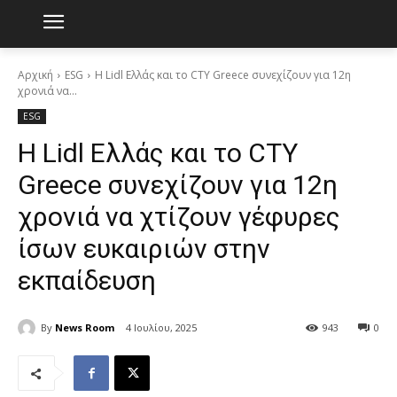
Αρχική
ESG
Η Lidl Ελλάς και το CTY Greece συνεχίζουν για 12η
χρονιά να...
ESG
Η Lidl Ελλάς και το CTY
Greece συνεχίζουν για 12η
χρονιά να χτίζουν γέφυρες
ίσων ευκαιριών στην
εκπαίδευση
By
News Room
4 Ιουλίου, 2025
943
0