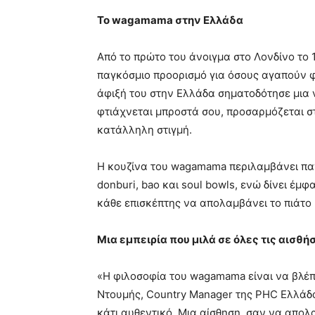
Το wagamama στην Ελλάδα
Από το πρώτο του άνοιγμα στο Λονδίνο το 
παγκόσμιο προορισμό για όσους αγαπούν φ
άφιξή του στην Ελλάδα σηματοδότησε μια ν
φτιάχνεται μπροστά σου, προσαρμόζεται στ
κατάλληλη στιγμή.
Η κουζίνα του wagamama περιλαμβάνει παν
donburi, bao και soul bowls, ενώ δίνει έμφ
κάθε επισκέπτης να απολαμβάνει το πιάτο 
Μια εμπειρία που μιλά σε όλες τις αισθή
«Η φιλοσοφία του wagamama είναι να βλέπ
Ντουμής, Country Manager της PHC Ελλάδ
κάτι αυθεντικό. Μια αίσθηση, σαν να απο