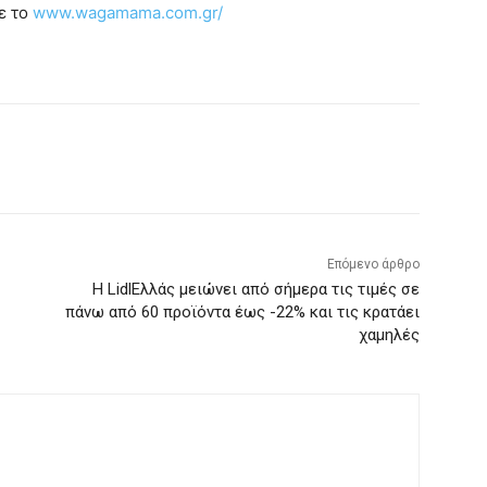
ε το
www.wagamama.com.gr/
Επόμενο άρθρο
Η LidlΕλλάς μειώνει από σήμερα τις τιμές σε
πάνω από 60 προϊόντα έως -22% και τις κρατάει
χαμηλές