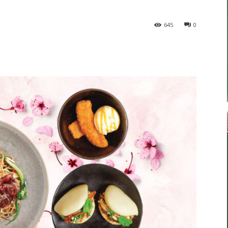
645
0