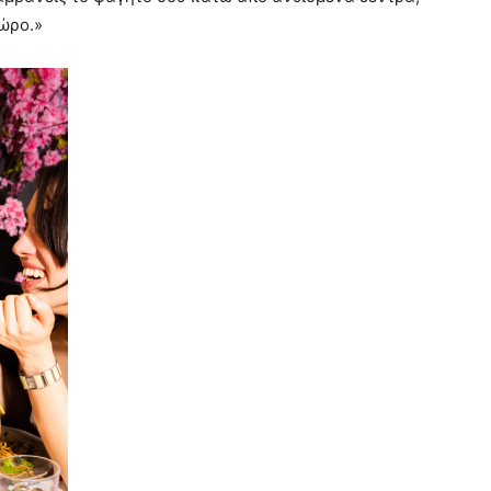
χώρο.»