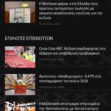
Η Wortheat φέρνει στην Ελλάδα τους
πρώτους αυτόματους πωλητές με
γεύματα νεοελληνικής κουζίνας για την
ευζωία
22 Ιουλίου, 2026
ΕΠΙΛΟΓΕΣ ΕΠΙΣΚΕΠΤΩΝ
Coca-Cola HBC: Αύξηση κερδοφορίας στο
εξάμηνο και αναβάθμιση προβλέψεων
5 Αυγούστου, 2026
Αρνητικός «πληθωρισμός» -0,47% στα
σουπερμάρκετ τον Ιούλιο 2026
4 Αυγούστου, 2026
Η McDonald’s επιστρέφει στην καρδιά
της Θεσσαλονίκης με νέο εστιατόριο