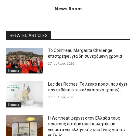
News Room
RELATED ARTICLES
Το Cointreau Margarita Challenge
επιστρέφει για 6η συνεχόμενη χρονιά
27 Ιουλίου, 2026
Γεύσεις
Lac des Roches: Το λευκό κρασί που έχει
πάντα θέση στο καλοκαιρινό τραπέζι
27 Ιουλίου, 2026
Γεύσεις
Η Wortheat φέρνει στην Ελλάδα τους
πρώτους αυτόματους πωλητές με
γεύματα νεοελληνικής κουζίνας για την
ευζωία