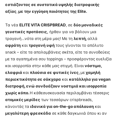
εστιάζοντας σε συστατικά υψηλής διατροφικής
αξίας
,
με την εγγύηση ποιότητας της
Elite
.
Τα νέα
ELITE
VITA
CRISPBREAD
, σε
δύο μοναδικές
γευστικές προτάσεις,
ήρθαν για να βάλουν μια
τραγανή…νότα στη μέρα μας! Με τη
λεπτή,
αλλά
αφράτη
και
τραγανή
υφή
τους γίνονται το απόλυτο
snack – είτε τα απολαμβάνεις σκέτα, είτε τα συνοδεύεις
με τα αγαπημένα σου toppings – προσφέροντας ευελιξία
και ισορροπία στην κάθε μας στιγμή. Είναι
νόστιμα,
ελαφριά
και
πλούσια σε φυτικές ίνες,
με
χαμηλή
περιεκτικότητα σε σάκχαρα
και
κατάλληλα για vegan
διατροφή, ενώ συνδυάζουν νοστιμιά και ισορροπία
χωρίς κόπο.
Η κάθεσυσκευασία περιλαμβάνει τέσσερις
ατομικές μερίδες
των τεσσάρων crispbreads,
κάνοντάς τα
ιδανικά για on-the-go απόλαυση
και
μεγαλύτερη
φρεσκάδα
σε κάθε δαγκωνιά όπου κι αν