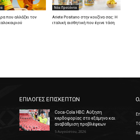
τα
Νέα Προϊόντα
πίρα που αλλάζει τον
Ariete Positano στην κουζίνα σας: Η
καλοκαιριού
ιταλική αισθητική που έγινε τάση
ΕΠΙΛΟΓΕΣ ΕΠΙΣΚΕΠΤΩΝ
Ο
Coca-Cola HBC: Αύξηση
Επ
κερδοφορίας στο εξάμηνο και
T
αναβάθμιση προβλέψεων
5 Αυγούστου, 2026
Re