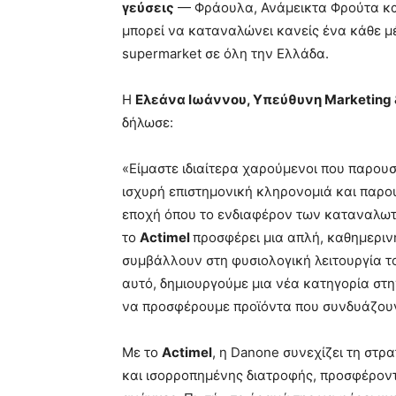
γεύσεις
— Φράουλα, Ανάμεικτα Φρούτα κα
μπορεί να καταναλώνει κανείς ένα κάθε μέ
supermarket σε όλη την Ελλάδα.
Η
Ελεάνα Ιωάννου, Υπεύθυνη Marketing 
δήλωσε:
«Είμαστε ιδιαίτερα χαρούμενοι που παρου
ισχυρή επιστημονική κληρονομιά και παρο
εποχή όπου το ενδιαφέρον των καταναλωτώ
το
Actimel
προσφέρει μια απλή, καθημερινή
συμβάλλουν στη φυσιολογική λειτουργία τ
αυτό, δημιουργούμε μια νέα κατηγορία στ
να προσφέρουμε προϊόντα που συνδυάζουν γ
Με το
Actimel
, η Danone συνεχίζει τη στρ
και ισορροπημένης διατροφής, προσφέροντ