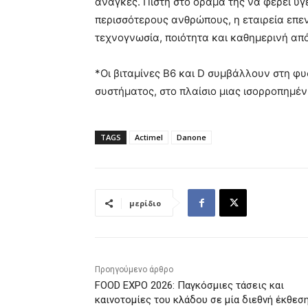
ανάγκες. Πιστή στο όραμά της να φέρει υγ
περισσότερους ανθρώπους, η εταιρεία επε
τεχνογνωσία, ποιότητα και καθημερινή απ
*Οι βιταμίνες B6 και D συμβάλλουν στη φυ
συστήματος, στο πλαίσιο μιας ισορροπημέν
TAGS
Actimel
Danone
μερίδιο
Προηγούμενο άρθρο
FOOD EXPO 2026: Παγκόσμιες τάσεις και
καινοτομίες του κλάδου σε μία διεθνή έκθεσ