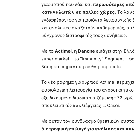
γιαουρτιού που εδώ και
περισσότερες από
καταναλωτών σε πολλές χώρες
. Το λαν
ενδιαφέροντος για προϊόντα λειτουργικής 
καταναλωτές αναζητούν καθημερινές, απλές
σύγχρονες διατροφικές τους συνήθειες.
Με το
Actimel
, η
Danone
εισάγει στην Ελλ
super market – το “Immunity” Segment – φ
βάση και σημαντική διεθνή παρουσία.
Το νέο ρόφημα γιαουρτιού Actimel περιέχε
φυσιολογική λειτουργία του ανοσοποιητικ
εξειδικευμένη διαδικασία ζύμωσης 72 ωρών
αποκλειστικές καλλιέργειες L. Casei.
Με αυτόν τον συνδυασμό θρεπτικών συστα
διατροφική επιλογή για ενήλικες και πα