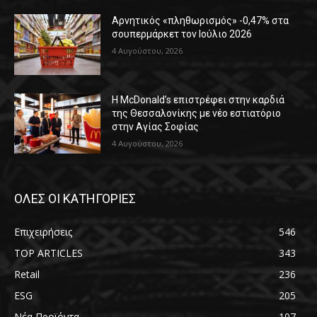
Αρνητικός «πληθωρισμός» -0,47% στα
σουπερμάρκετ τον Ιούλιο 2026
4 Αυγούστου, 2026
Η McDonald’s επιστρέφει στην καρδιά
της Θεσσαλονίκης με νέο εστιατόριο
στην Αγίας Σοφίας
4 Αυγούστου, 2026
ΟΛΕΣ ΟΙ ΚΑΤΗΓΟΡΙΕΣ
Επιχειρήσεις
546
TOP ARTICLES
343
Retail
236
ESG
205
Νέα Προϊόντα
107