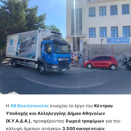
Η
ΑΒ Βασιλόπουλος
ενισχύει το έργο του
Κέντρου
Υποδοχής και Αλληλεγγύης Δήμου Αθηναίων
(Κ.Υ.Α.Δ.Α.),
προσφέροντας
δωρεά τροφίμων
για την
κάλυψη άμεσων αναγκών
3.500 οικογενειών
,