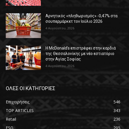
Αρνητικός «πληθωρισμός» -0,47% στα
σουπερμάρκετ τον Ιούλιο 2026
4 Αυγούστου, 2026
Η McDonald’s επιστρέφει στην καρδιά
της Θεσσαλονίκης με νέο εστιατόριο
στην Αγίας Σοφίας
4 Αυγούστου, 2026
ΟΛΕΣ ΟΙ ΚΑΤΗΓΟΡΙΕΣ
Επιχειρήσεις
546
TOP ARTICLES
343
Retail
236
ESG
205