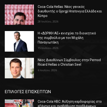
Coca-Cola Hellas: Νέος γενικός
διευθυντής ο Gjorgji Hristovγια Ελλάδα και
Κύπρο
28 Ιουλίου, 2026
Η «ΔΩΡΙΚΗ ΑΕ» ενισχύει το διοικητικό
της συμβούλιο με τον Μιχάλη
Παναγιωτάκη
15 Ιουλίου, 2026
Νέος Διευθύνων Σύμβουλος στην Pernod
Ricard Hellas ο Christian Seel
6 Ιουλίου, 2026
ΕΠΙΛΟΓΕΣ ΕΠΙΣΚΕΠΤΩΝ
Coca-Cola HBC: Αύξηση κερδοφορίας στο
εξάμηνο και αναβάθμιση προβλέψεων