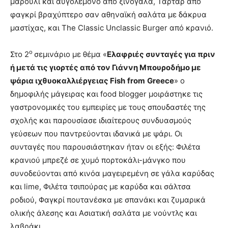
μαρούλι και αυγολέμονο από ξινόγαλα, Ταρτάρ από
φαγκρί βραχύπτερο σαν αθηναϊκή σαλάτα με δάκρυα
μαστίχας, και The Classic Unclassic Burger από κρανιό.
ο
Στο 2
σεμινάριο με θέμα «
Ελαφριές συνταγές για πριν
ή μετά τις γιορτές από τον Γιάννη Μπουροδήμο με
ψάρια ιχθυοκαλλιέργειας
Fish
from
Greece
» ο
δημοφιλής μάγειρας και food blogger μοιράστηκε τις
γαστρονομικές του εμπειρίες με τους σπουδαστές της
σχολής και παρουσίασε ιδιαίτερους συνδυασμούς
γεύσεων που παντρεύονται ιδανικά με ψάρι. Οι
συνταγές που παρουσιάστηκαν ήταν οι εξής: Φιλέτα
κρανιού μπρεζέ σε χυμό πορτοκάλι-μάνγκο που
συνοδεύονται από κινόα μαγειρεμένη σε γάλα καρύδας
και lime, Φιλέτα τσιπούρας με καρύδα και σάλτσα
ροδιού, Φαγκρί πουτανέσκα με σπανάκι και ζυμαρικά
ολικής άλεσης και Ασιατική σαλάτα με νούντλς και
λαβράκι.