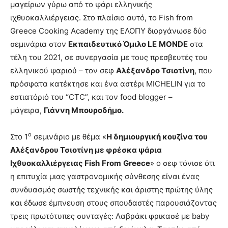
μαγείρων γύρω από το ψάρι ελληνικής
ιχθυοκαλλιέργειας. Στο πλαίσιο αυτό, το Fish from
Greece Cooking Academy της ΕΛΟΠΥ διοργάνωσε δύο
σεμινάρια στον
Εκπαιδευτικό Όμιλο
LE
MOND
Ε
στα
τέλη του 2021, σε συνεργασία με τους πρεσβευτές του
ελληνικού ψαριού – τον σεφ
Αλέξανδρο Τσιοτίνη
, που
πρόσφατα κατέκτησε και ένα αστέρι MICHELIN για το
εστιατόριό του “CTC”, και τον food blogger –
μάγειρα,
Γιάννη Μπουροδήμο.
ο
Στο 1
σεμινάριο με θέμα «
Η δημιουργική κουζίνα του
Αλέξανδρου Τσιοτίνη με φρέσκα ψάρια
Ιχθυοκαλλιέργειας
Fish
From
Greece
» ο σεφ τόνισε ότι
η επιτυχία μιας γαστρονομικής σύνθεσης είναι ένας
συνδυασμός σωστής τεχνικής και άριστης πρώτης ύλης
και έδωσε έμπνευση στους σπουδαστές παρουσιάζοντας
τρεις πρωτότυπες συνταγές: Λαβράκι φρικασέ με baby