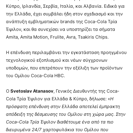
Κύπρο, Ιρλανδία, Σερβία, Ιταλία, και Αλβανία. Ειδικά για
την Ελλάδα, έχει συμβάλει ήδη στον σχεδιασμό και την
ανάπτυξη εμβληματικών brands της Coca-Cola Τρία
Έψιλον, και θα συνεχίσει να υποστηρίζει τα σήματα
Amita, Amita Motion, Frulite, Avra, Tsakiris Chips.
Η επένδυση περιλαμβάνει την εγκατάσταση προηγμένου
τεχνολογικού εξοπλισμού και νέων σύγχρονων
υποδομών, που επιτρέπουν την εξέλιξη των προϊόντων
του Ομίλου Coca-Cola HBC.
O
Svetoslav Atanasov
, Γενικός Διευθυντής της Coca-
Cola Τρία Έψιλον για Ελλάδα & Κύπρο, δήλωσε: «
Η
πρόσφατη επένδυση στην Ελλάδα αποτελεί έμπρακτη
απόδειξη της δέσμευσης του Ομίλου στη χώρα μας. Στην
Coca
–
Cola
Τρία Έψιλον διαθέτουμε ένα από τα πιο
διευρυμένα 24/7 χαρτοφυλάκια του Ομίλου που