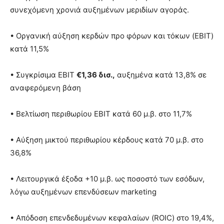
συνεχόμενη χρονιά αυξημένων μεριδίων αγοράς.
• Οργανική αύξηση κερδών προ φόρων και τόκων (EBIT)
κατά 11,5%
• Συγκρίσιμα EBIT
€1,36 δισ.,
αυξημένα κατά 13,8% σε
αναφερόμενη βάση
• Βελτίωση περιθωρίου EBIT κατά 60 μ.β. στο 11,7%
• Αύξηση μικτού περιθωρίου κέρδους κατά 70 μ.β. στο
36,8%
• Λειτουργικά έξοδα +10 μ.β. ως ποσοστό των εσόδων,
λόγω αυξημένων επενδύσεων marketing
• Απόδοση επενδεδυμένων κεφαλαίων (ROIC) στο 19,4%,