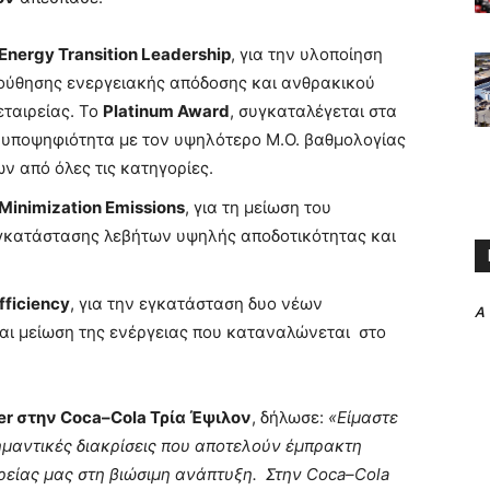
Energy Transition Leadership
, για την υλοποίηση
ύθησης ενεργειακής απόδοσης και ανθρακικού
εταιρείας. Το
Platinum Award
, συγκαταλέγεται στα
 υποψηφιότητα με τον υψηλότερο Μ.Ο. βαθμολογίας
 από όλες τις κατηγορίες.
Minimization Emissions
, για τη μείωση του
γκατάστασης λεβήτων υψηλής αποδοτικότητας και
fficiency
, για την εγκατάσταση δυο νέων
A
ι μείωση της ενέργειας που καταναλώνεται στο
er
στην
Coca
–
Cola
Τρία Έψιλον
, δήλωσε:
«Είμαστε
σημαντικές διακρίσεις που αποτελούν έμπρακτη
ιρείας μας στη βιώσιμη ανάπτυξη. Στην
Coca
–
Cola