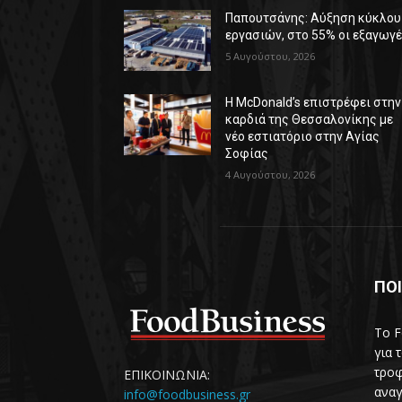
Παπουτσάνης: Αύξηση κύκλου
εργασιών, στο 55% οι εξαγωγ
5 Αυγούστου, 2026
Η McDonald’s επιστρέφει στην
καρδιά της Θεσσαλονίκης με
νέο εστιατόριο στην Αγίας
Σοφίας
4 Αυγούστου, 2026
ΠΟΙ
Το F
για 
τροφ
ΕΠΙΚΟΙΝΩΝΙΑ:
αναγ
info@foodbusiness.gr