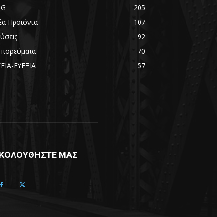
SG
205
έα Προϊόντα
107
εύσεις
92
μπορεύματα
70
ΓΕΙΑ-ΕΥΕΞΙΑ
57
ΚΟΛΟΥΘΗΣΤΕ ΜΑΣ