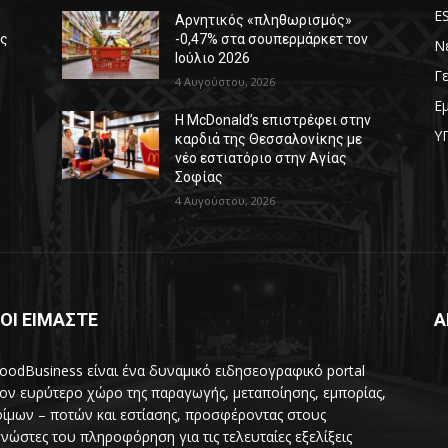
E
Αρνητικός «πληθωρισμός»
ές
-0,47% στα σουπερμάρκετ τον
Ν
Ιούλιο 2026
Γ
4 Αυγούστου, 2026
Ε
Η McDonald’s επιστρέφει στην
Υ
καρδιά της Θεσσαλονίκης με
νέο εστιατόριο στην Αγίας
Σοφίας
4 Αυγούστου, 2026
ΟΙ ΕΙΜΑΣΤΕ
Α
oodBusiness είναι ένα δυναμικό ειδησεογραφικό portal
τον ευρύτερο χώρο της παραγωγής, μεταποίησης, εμπορίας,
ίμων – ποτών και εστίασης, προσφέροντας στους
νώστες του πληροφόρηση για τις τελευταίες εξελίξεις