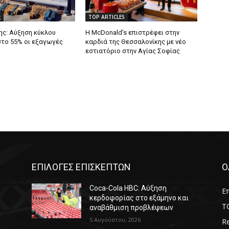
ς
TOP ARTICLES
ς: Αύξηση κύκλου
Η McDonald’s επιστρέφει στην
στο 55% οι εξαγωγές
καρδιά της Θεσσαλονίκης με νέο
εστιατόριο στην Αγίας Σοφίας
ΕΠΙΛΟΓΕΣ ΕΠΙΣΚΕΠΤΩΝ
Ο
Coca-Cola HBC: Αύξηση
Επ
κερδοφορίας στο εξάμηνο και
T
αναβάθμιση προβλέψεων
5 Αυγούστου, 2026
Re