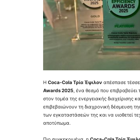
Η
Coca-Cola Τρία Έψιλον
απέσπασε τέσσερ
Awards 2025
, ένα θεσμό που επιβραβεύει 
στον τομέα της ενεργειακής διαχείρισης κ
επιβεβαιώνουν τη διαχρονική δέσμευση τη
των εγκαταστάσεών της και να υιοθετεί τε
αποτύπωμα.
Πιο συγκεκριμένα, η
Coca-Cola Τρία Έψιλ