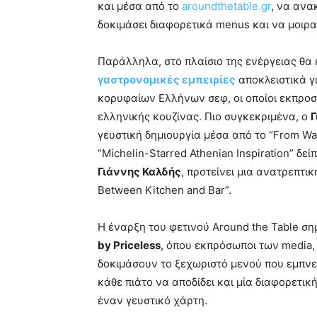
και μέσα από το
aroundthetable.gr
, να ανα
δοκιμάσει διαφορετικά menus και να μοιρασ
Παράλληλα, στο πλαίσιο της ενέργειας θα ε
γαστρονομικές εμπειρίες
αποκλειστικά 
κορυφαίων Ελλήνων σεφ, οι οποίοι εκπρο
ελληνικής κουζίνας. Πιο συγκεκριμένα, ο
Γ
γευστική δημιουργία μέσα από το “From Wa
“Michelin-Starred Athenian Inspiration” δε
Γιάννης Καλδής
, προτείνει μια ανατρεπτι
Between Kitchen and Bar”.
Η έναρξη του φετινού Around the Table σ
by Priceless
, όπου εκπρόσωποι των media, c
δοκιμάσουν το ξεχωριστό μενού που εμπνε
κάθε πιάτο να αποδίδει και μία διαφορετικ
έναν γευστικό χάρτη.