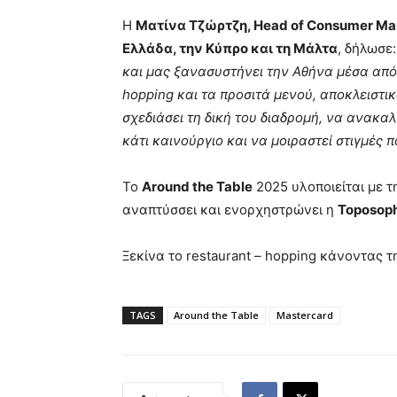
Η
Ματίνα Τζώρτζη, Head of
Consumer
Mar
Ελλάδα, την Κύπρο και τη Μάλτα
, δήλωσε
και μας ξανασυστήνει την Αθήνα μέσα από 
hopping και τα προσιτά μενού, αποκλειστι
σχεδιάσει τη δική του διαδρομή, να ανακαλ
κάτι καινούργιο και να μοιραστεί στιγμές 
Το
Around the Table
2025 υλοποιείται με 
αναπτύσσει και ενορχηστρώνει η
Toposop
Ξεκίνα το restaurant – hopping κάνοντας 
TAGS
Around the Table
Mastercard