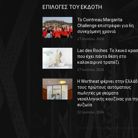
ΕΠΙΛΟΓΕΣ ΤΟΥ ΕΚΔΟΤΗ
Το Cointreau Margarita
Challenge επιστρέφει για 6η
συνεχόμενη χρονιά
27 Ιουλίου, 2026
Lac des Roches: Το λευκό κρασ
που έχει πάντα θέση στο
καλοκαιρινό τραπέζι
27 Ιουλίου, 2026
Η Wortheat φέρνει στην Ελλά
τους πρώτους αυτόματους
πωλητές με γεύματα
νεοελληνικής κουζίνας για τη
ευζωία
22 Ιουλίου, 2026