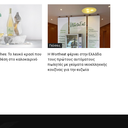
Γεύσεις
hes: Το λευκό κρασί που
Η Wortheat φέρνει στην Ελλάδα
 θέση στο καλοκαιρινό
τους πρώτους αυτόματους
πωλητές με γεύματα νεοελληνικής
κουζίνας για την ευζωία