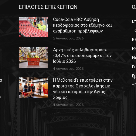
ΕΠΙΛΟΓΕΣ ΕΠΙΣΚΕΠΤΩΝ
Ο
Coca-Cola HBC: Αύξηση
Επ
κερδοφορίας στο εξάμηνο και
T
αναβάθμιση προβλέψεων
5 Αυγούστου, 2026
Re
E
ί
Αρνητικός «πληθωρισμός»
-0,47% στα σουπερμάρκετ τον
Ν
Ιούλιο 2026
Γ
4 Αυγούστου, 2026
Ε
δα
Η McDonald’s επιστρέφει στην
Υ
καρδιά της Θεσσαλονίκης με
νέο εστιατόριο στην Αγίας
ν
Σοφίας
4 Αυγούστου, 2026