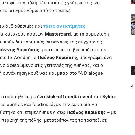
καλύψει την πόλη μέσα από τις γεύσεις της: να
τεί στιγμές γύρω από το τραπέζι.
ίναι διαθέσιμες και
τρεις
ανεκτίμητες
για κατόχους καρτών
Mastercard
, με τη συμμετοχή
σωπούν διαφορετικές εκφάνσεις της σύγχρονης
ιάννης Λουκάκος
, μετατρέπει τη βιωσιμότητα σε
ste to Wonder”, ο
Παύλος Κυριάκης
, υπογράφει ένα
ίπνο αφιερωμένο στις γειτονιές της Αθήνας, και ο
κή συνάντηση κουζίνας και μπαρ στο “A Dialogue
A
ηματοδοτήθηκε με ένα
kick-off media event
στο
K
ykloi
elebrities και foodies είχαν την ευκαιρία να
ύστηκε και επιμελήθηκε ο σεφ
Παύλος Κυριάκης
– με
ή περιοχή της πόλης, μετατρέποντας το τραπέζι σε