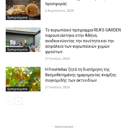
προσφοράς
6 Αυγούστου, 2026
Εμπορεύματα
Το ευρωπαϊκό πρόγραμμα REA’S GARDEN
παρουσιάστηκε στην Αθήνα,
αναδεικνύοντας την ποιότητα και την
ασφάλεια των ευρωπαϊκών χυμών
Εμπορεύματα
φρούτων
27 Ιουλίου, 2026
Η FresHellas ζητά τη διατήρηση της
θεσμοθετημένης ημερομηνίας έναρξης
συγκομιδής των ακτινιδίων
27 Ιουλίου, 2026
Εμπορεύματα
- Advertisment -