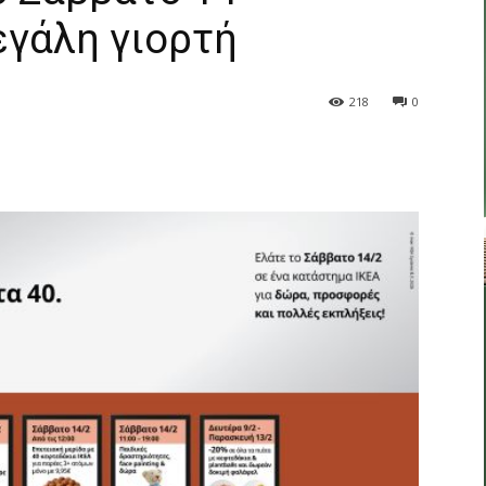
εγάλη γιορτή
218
0