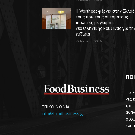
Η Wortheat φέρνει στην Ελλά
τους πρώτους αυτόματους
πωλητές με γεύματα
νεοελληνικής κουζίνας για τη
ευζωία
22 Ιουλίου, 2026
ΠΟΙ
Το F
για 
τροφ
ΕΠΙΚΟΙΝΩΝΙΑ:
αναγ
info@foodbusiness.gr
στου
ενημ