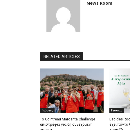
News Room
RELATED ARTICLES
Γεύσεις
Γεύσεις
Το Cointreau Margarita Challenge
Lac des Roc
επιστρέφει για 6η συνεχόμενη
έχει πάντα
χρονιά
τραπέζι