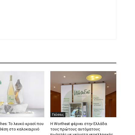
Γεύσεις
hes: Το λευκό κρασί που
Η Wortheat φέρνει στην Ελλάδα
 θέση στο καλοκαιρινό
τους πρώτους αυτόματους
πωλητές με γεύματα νεοελληνικής