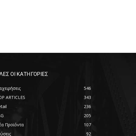
ΛΕΣ ΟΙ ΚΑΤΗΓΟΡΙΕΣ
ιχειρήσεις
546
OP ARTICLES
343
tail
236
SG
205
έα Προϊόντα
107
εύσεις
92