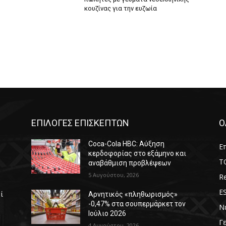
κουζίνας για την ευζωία
ΕΠΙΛΟΓΕΣ ΕΠΙΣΚΕΠΤΩΝ
Ο
Coca-Cola HBC: Αύξηση
Επ
κερδοφορίας στο εξάμηνο και
T
αναβάθμιση προβλέψεων
5 Αυγούστου, 2026
Re
E
ί
Αρνητικός «πληθωρισμός»
-0,47% στα σουπερμάρκετ τον
Ν
Ιούλιο 2026
Γ
4 Αυγούστου, 2026