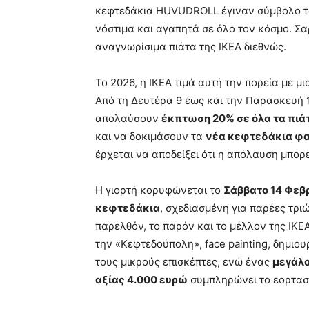
κεφτεδάκια HUVUDROLL έγιναν σύμβολο του
νόστιμα και αγαπητά σε όλο τον κόσμο. Σ
αναγνωρίσιμα πιάτα της ΙΚΕΑ διεθνώς.
Το 2026, η ΙΚΕΑ τιμά αυτή την πορεία με μ
Από τη Δευτέρα 9 έως και την Παρασκευή 
απολαύσουν
έκπτωση 20% σε όλα τα πιάτ
και να δοκιμάσουν τα
νέα κεφτεδάκια φ
έρχεται να αποδείξει ότι η απόλαυση μπορε
Η γιορτή κορυφώνεται το
Σάββατο 14 Φεβ
κεφτεδάκια
, σχεδιασμένη για παρέες τρ
παρελθόν, το παρόν και το μέλλον της ΙΚΕΑ
την «Κεφτεδούπολη», face painting, δημιου
τους μικρούς επισκέπτες, ενώ ένας
μεγάλο
αξίας 4.000 ευρώ
συμπληρώνει το εορτασ