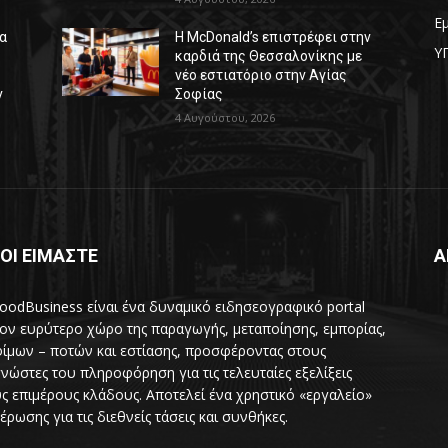
Ε
δα
Η McDonald’s επιστρέφει στην
Υ
καρδιά της Θεσσαλονίκης με
νέο εστιατόριο στην Αγίας
ν
Σοφίας
4 Αυγούστου, 2026
ΟΙ ΕΙΜΑΣΤΕ
Α
oodBusiness είναι ένα δυναμικό ειδησεογραφικό portal
τον ευρύτερο χώρο της παραγωγής, μεταποίησης, εμπορίας,
ίμων – ποτών και εστίασης, προσφέροντας στους
νώστες του πληροφόρηση για τις τελευταίες εξελίξεις
ς επιμέρους κλάδους. Αποτελεί ένα χρηστικό «εργαλείο»
έρωσης για τις διεθνείς τάσεις και συνθήκες.