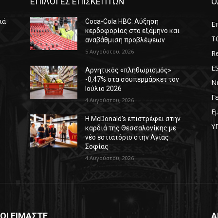
ΕΠΙΛΟΓΕΣ ΕΠΙΣΚΕΠΤΩΝ
Ο
ιά
Coca-Cola HBC: Αύξηση
Επ
κερδοφορίας στο εξάμηνο και
T
αναβάθμιση προβλέψεων
5 Αυγούστου, 2026
Re
E
Αρνητικός «πληθωρισμός»
-0,47% στα σουπερμάρκετ τον
Ν
Ιούλιο 2026
Γ
4 Αυγούστου, 2026
Ε
Η McDonald’s επιστρέφει στην
Υ
καρδιά της Θεσσαλονίκης με
νέο εστιατόριο στην Αγίας
Σοφίας
4 Αυγούστου, 2026
ΟΙ ΕΙΜΑΣΤΕ
Α