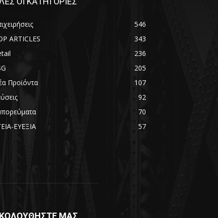
ΛΕΣ ΟΙ ΚΑΤΗΓΟΡΙΕΣ
ιχειρήσεις
546
OP ARTICLES
343
tail
236
SG
205
έα Προϊόντα
107
εύσεις
92
μπορεύματα
70
ΓΕΙΑ-ΕΥΕΞΙΑ
57
ΚΟΛΟΥΘΗΣΤΕ ΜΑΣ