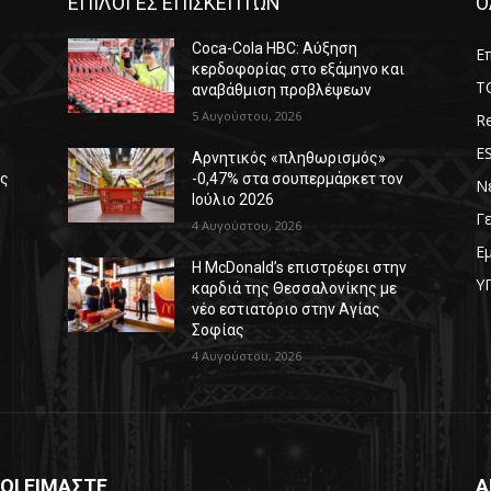
ΕΠΙΛΟΓΕΣ ΕΠΙΣΚΕΠΤΩΝ
Ο
Coca-Cola HBC: Αύξηση
Επ
κερδοφορίας στο εξάμηνο και
T
αναβάθμιση προβλέψεων
5 Αυγούστου, 2026
Re
E
Αρνητικός «πληθωρισμός»
ές
-0,47% στα σουπερμάρκετ τον
Ν
Ιούλιο 2026
Γ
4 Αυγούστου, 2026
Ε
Η McDonald’s επιστρέφει στην
Υ
καρδιά της Θεσσαλονίκης με
νέο εστιατόριο στην Αγίας
Σοφίας
4 Αυγούστου, 2026
ΟΙ ΕΙΜΑΣΤΕ
Α