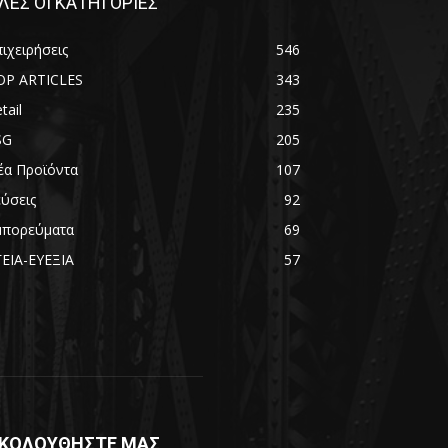
ΛΕΣ ΟΙ ΚΑΤΗΓΟΡΙΕΣ
ιχειρήσεις
546
OP ARTICLES
343
tail
235
SG
205
έα Προϊόντα
107
εύσεις
92
μπορεύματα
69
ΓΕΙΑ-ΕΥΕΞΙΑ
57
ΚΟΛΟΥΘΗΣΤΕ ΜΑΣ